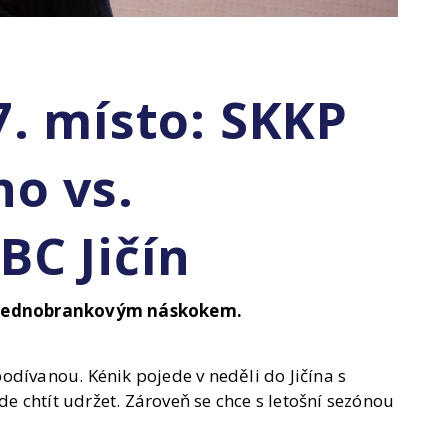
7. místo: SKKP
no vs.
BC Jičín
s jednobrankovým náskokem.
odívanou. Kénik pojede v neděli do Jičína s
 chtít udržet. Zároveň se chce s letošní sezónou