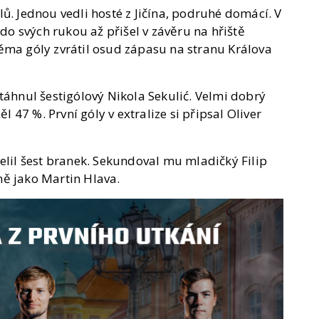
ů. Jednou vedli hosté z Jičína, podruhé domácí. V
 do svých rukou až přišel v závěru na hřiště
ěma góly zvrátil osud zápasu na stranu Králova
táhnul šestigólový Nikola Sekulić. Velmi dobrý
ěl 47 %. První góly v extralize si připsal Oliver
střelil šest branek. Sekundoval mu mladičký Filip
ně jako Martin Hlava.