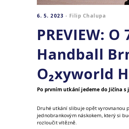
6. 5. 2023
- Filip Chalupa
PREVIEW: O 
Handball Br
O₂xyworld H
Po prvním utkání jedeme do Jičína 
Druhé utkání slibuje opět vyrovnanou p
jednobrankovým náskokem, který si bude
rozloučit vítězně.