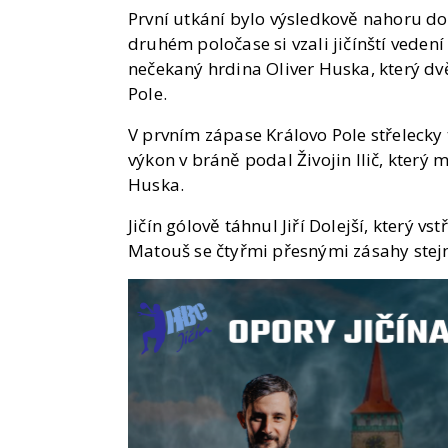
První utkání bylo výsledkově nahoru dol
druhém poločase si vzali jičínští vedení
nečekaný hrdina Oliver Huska, který dv
Pole.
V prvním zápase Královo Pole střelecky 
výkon v bráně podal Živojin Ilič, který m
Huska.
Jičín gólově táhnul Jiří Dolejší, který v
Matouš se čtyřmi přesnými zásahy stej