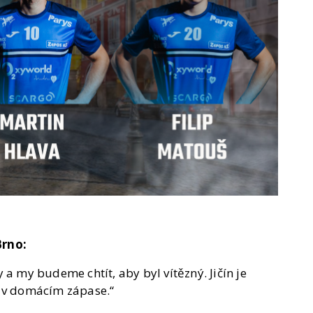
Brno:
 a my budeme chtít, aby byl vítězný. Jičín je
ž v domácím zápase.“