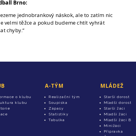
dball Brno:
vezeme jednobrankový náskok, ale to zatím nic
e velmi těžce a pokud budeme chtít vyhrát
at chyby.“
UB
A-TÝM
MLÁDEŽ
formace o klubu
Realizační tým
Starší dorost
ruktura klubu
Soupiska
Mladší dorost
torie
Zápasy
Starší žáci
tace
Statistiky
Mladší žáci
Tabulka
Mladší žáci B
Minižáci
Přípravka