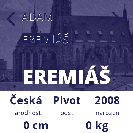
ADAM
arrow_back_ios
arrow_forward_ios
EREMIÁŠ
EREMIÁŠ
Česká
Pivot
2008
národnost
post
narozen
0 cm
0 kg