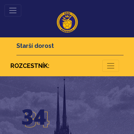
Starší dorost
ROZCESTNÍK:
26
34
34