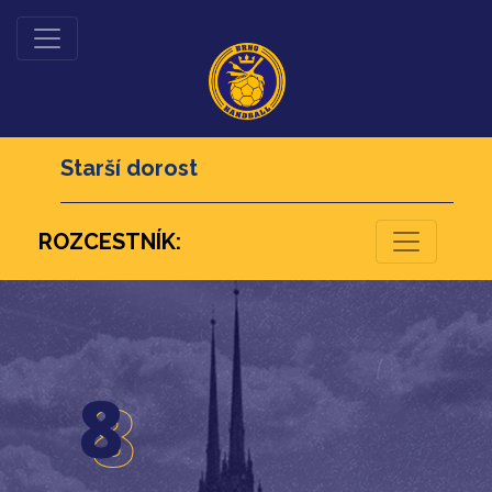
Starší dorost
ROZCESTNÍK:
26
8
8