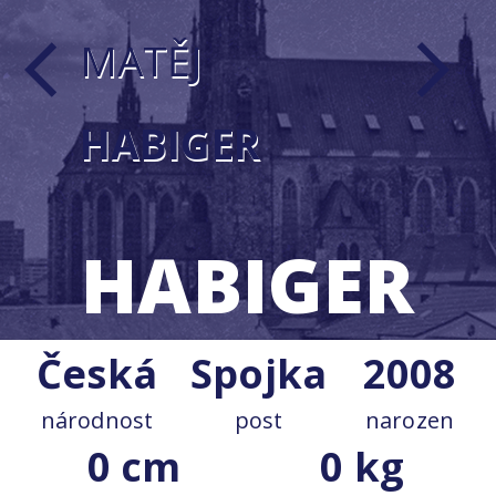
MATĚJ
arrow_back_ios
arrow_forward_ios
HABIGER
HABIGER
Česká
Spojka
2008
národnost
post
narozen
0 cm
0 kg