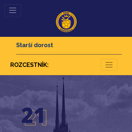
Starší dorost
ROZCESTNÍK:
26
21
21