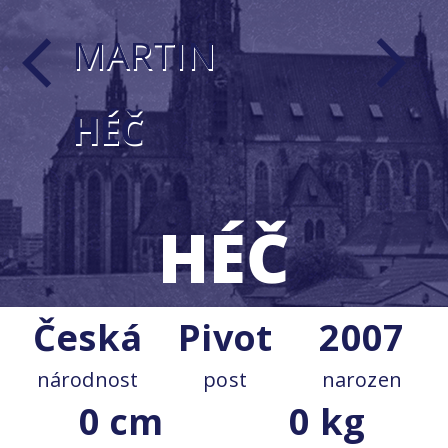
MARTIN
arrow_back_ios
arrow_forward_ios
HÉČ
HÉČ
Česká
Pivot
2007
národnost
post
narozen
0 cm
0 kg