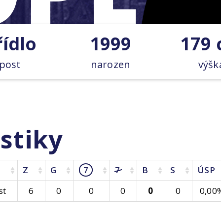
řídlo
1999
179
post
narozen
výšk
stiky
Z
G
7
7
B
S
ÚSP
st
6
0
0
0
0
0
0,00