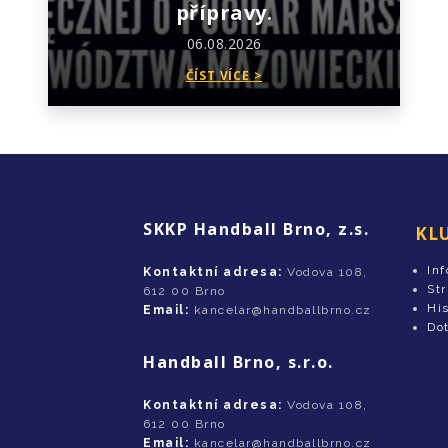
přípravy.
06.08.2026
ČÍST VÍCE >
SKKP Handball Brno, z.s.
KL
In
Kontaktní adresa:
Vodova 108,
St
612 00 Brno
His
Email:
kancelar@handballbrno.cz
Do
Handball Brno, s.r.o.
Kontaktní adresa:
Vodova 108,
612 00 Brno
Email:
kancelar@handballbrno.cz