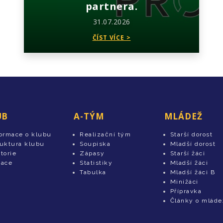
partnera.
31.07.2026
ČÍST VÍCE >
UB
A-TÝM
MLÁDEŽ
formace o klubu
Realizační tým
Starší dorost
ruktura klubu
Soupiska
Mladší dorost
torie
Zápasy
Starší žáci
tace
Statistiky
Mladší žáci
Tabulka
Mladší žáci B
Minižáci
Přípravka
Články o mláde