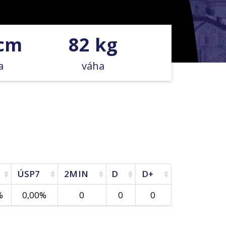
 cm
82 kg
a
váha
ÚSP7
2MIN
D
D+
%
0,00%
0
0
0