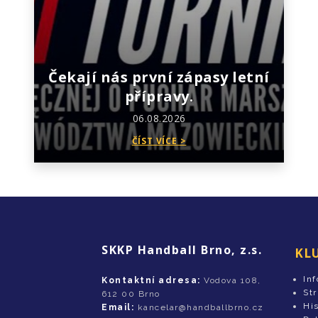
Čekají nás první zápasy letní
přípravy.
06.08.2026
ČÍST VÍCE >
SKKP Handball Brno, z.s.
KL
In
Kontaktní adresa:
Vodova 108,
St
612 00 Brno
His
Email:
kancelar@handballbrno.cz