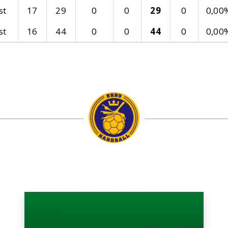
st
17
29
0
0
29
0
0,00
st
16
44
0
0
44
0
0,00