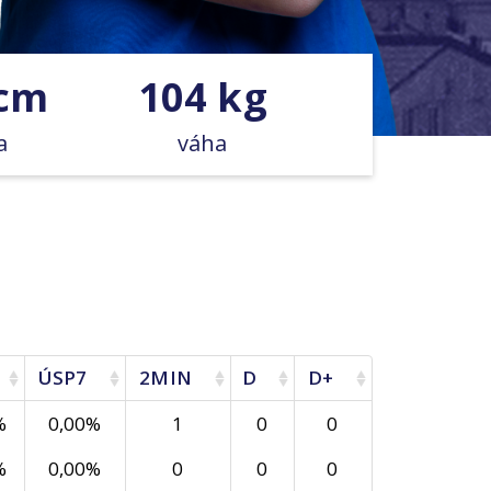
 cm
104 kg
a
váha
ÚSP7
2MIN
D
D+
%
0,00%
1
0
0
%
0,00%
0
0
0