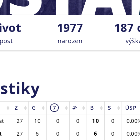
ivot
1977
187
post
narozen
výšk
stiky
Z
G
7
7
B
S
ÚSP
st
27
10
0
0
10
0
0,00
t
27
6
0
0
6
0
0,00