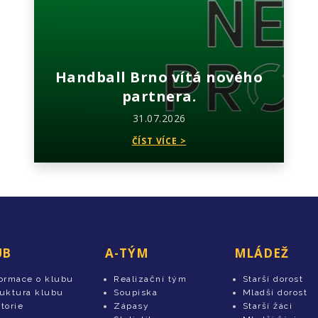
Handball Brno vítá nového
partnera.
31.07.2026
ČÍST VÍCE >
UB
A-TÝM
MLÁDEŽ
formace o klubu
Realizační tým
Starší dorost
ruktura klubu
Soupiska
Mladší dorost
torie
Zápasy
Starší žáci