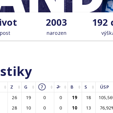
ivot
2003
192
post
narozen
výšk
stiky
Z
G
7
7
B
S
ÚSP
26
19
0
0
19
18
105,5
28
10
0
0
10
13
76,92