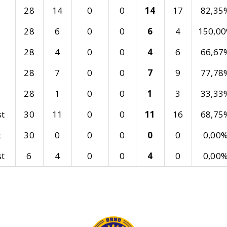
28
14
0
0
14
17
82,35
28
6
0
0
6
4
150,0
28
4
0
0
4
6
66,67
28
7
0
0
7
9
77,78
28
1
0
0
1
3
33,33
st
30
11
0
0
11
16
68,75
t
30
0
0
0
0
0
0,00
st
6
4
0
0
4
0
0,00