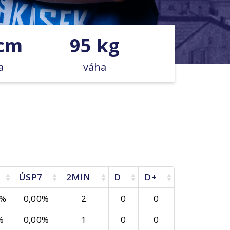
 cm
95 kg
a
váha
ÚSP7
2MIN
D
D+
6%
0,00%
2
0
0
%
0,00%
1
0
0