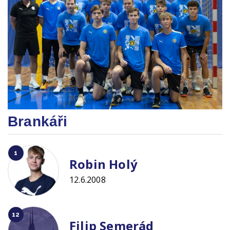
Brankáři
1
Robin Holý
12.6.2008
12
Filip Semerád