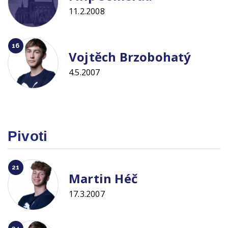
11.2.2008
16
Vojtěch Brzobohatý
4.5.2007
Pivoti
21
Martin Héč
17.3.2007