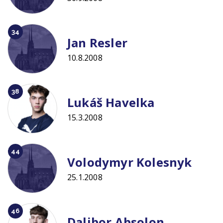
34
Jan Resler
10.8.2008
38
Lukáš Havelka
15.3.2008
44
Volodymyr Kolesnyk
25.1.2008
46
Dalibor Absolon