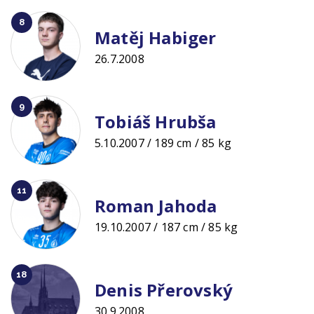
8
Matěj Habiger
26.7.2008
9
Tobiáš Hrubša
5.10.2007 / 189 cm / 85 kg
11
Roman Jahoda
19.10.2007 / 187 cm / 85 kg
18
Denis Přerovský
30.9.2008