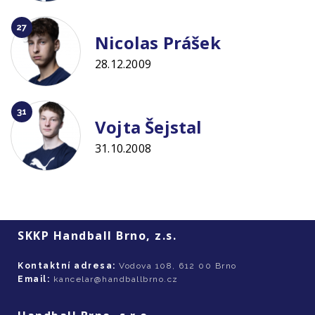
27
Nicolas Prášek
28.12.2009
31
Vojta Šejstal
31.10.2008
SKKP Handball Brno, z.s.
Kontaktní adresa:
Vodova 108, 612 00 Brno
Email:
kancelar@handballbrno.cz