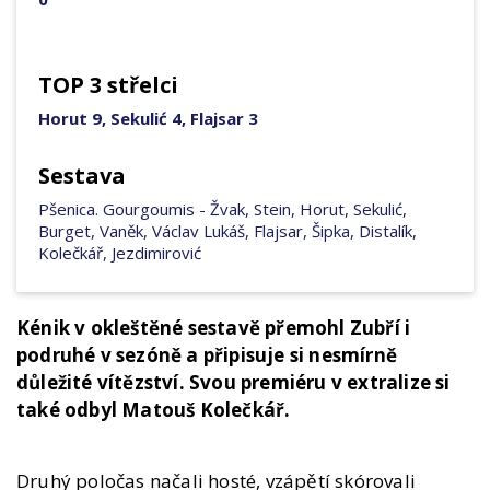
TOP 3 střelci
Horut 9, Sekulić 4, Flajsar 3
Sestava
Pšenica. Gourgoumis - Žvak, Stein, Horut, Sekulić,
Burget, Vaněk, Václav Lukáš, Flajsar, Šipka, Distalík,
Kolečkář, Jezdimirović
Kénik v okleštěné sestavě přemohl Zubří i
podruhé v sezóně a připisuje si nesmírně
důležité vítězství. Svou premiéru v extralize si
také odbyl Matouš Kolečkář.
Druhý poločas načali hosté, vzápětí skórovali