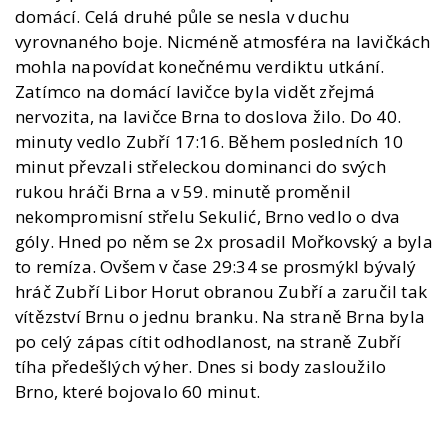
domácí. Celá druhé půle se nesla v duchu
vyrovnaného boje. Nicméně atmosféra na lavičkách
mohla napovídat konečnému verdiktu utkání.
Zatímco na domácí lavičce byla vidět zřejmá
nervozita, na lavičce Brna to doslova žilo. Do 40.
minuty vedlo Zubří 17:16. Během posledních 10
minut převzali střeleckou dominanci do svých
rukou hráči Brna a v 59. minutě proměnil
nekompromisní střelu Sekulić, Brno vedlo o dva
góly. Hned po něm se 2x prosadil Mořkovský a byla
to remíza. Ovšem v čase 29:34 se prosmýkl bývalý
hráč Zubří Libor Horut obranou Zubří a zaručil tak
vítězství Brnu o jednu branku. Na straně Brna byla
po celý zápas cítit odhodlanost, na straně Zubří
tíha předešlých výher. Dnes si body zasloužilo
Brno, které bojovalo 60 minut.