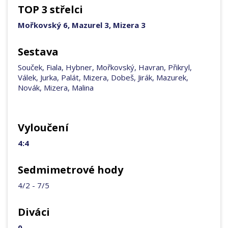
TOP 3 střelci
Mořkovský 6, Mazurel 3, Mizera 3
Sestava
Souček, Fiala, Hybner, Mořkovský, Havran, Přikryl,
Válek, Jurka, Palát, Mizera, Dobeš, Jirák, Mazurek,
Novák, Mizera, Malina
Vyloučení
4:4
Sedmimetrové hody
4/2 - 7/5
Diváci
0