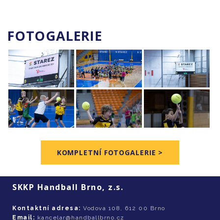
FOTOGALERIE
KOMPLETNÍ FOTOGALERIE >
SKKP Handball Brno, z.s.
Kontaktní adresa:
Vodova 108, 612 00 Brno
Email:
kancelar@handballbrno.cz