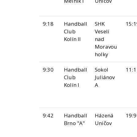
Mělník I
Uničov
9:18
Handball
SHK
15:1
Club
Veselí
Kolín II
nad
Moravou
holky
9:30
Handball
Sokol
11:1
Club
Juliánov
Kolín I
A
9:42
Handball
Házená
19:9
Brno "A"
Uničov