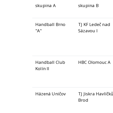
skupina A
skupina B
Handball Brno
TJ KF Ledeč nad
"A"
Sázavou I
Handball Club
HBC Olomouc A
Kolín II
Házená Uničov
TJ Jiskra Havlíčk
Brod