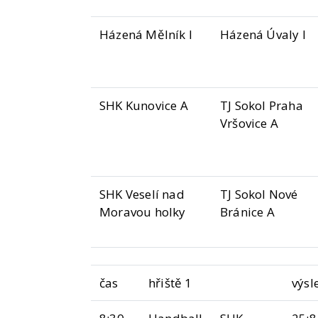
Házená Mělník I
Házená Úvaly I
SHK Kunovice A
TJ Sokol Praha
Vršovice A
SHK Veselí nad
TJ Sokol Nové
Moravou holky
Bránice A
čas
hřiště 1
výsl