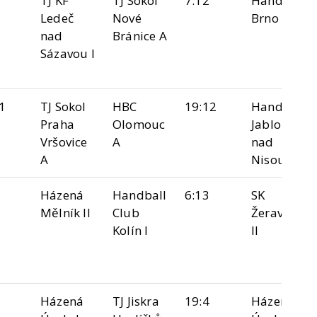
TJ KF
TJ Sokol
7:12
Handball
Ledeč
Nové
Brno "B"
nad
Bránice A
Sázavou I
1
TJ Sokol
HBC
19:12
Handball
Praha
Olomouc
Jablonec
Vršovice
A
nad
A
Nisou
Házená
Handball
6:13
SK
Mělník II
Club
Žeravice
Kolín I
II
Házená
TJ Jiskra
19:4
Házená