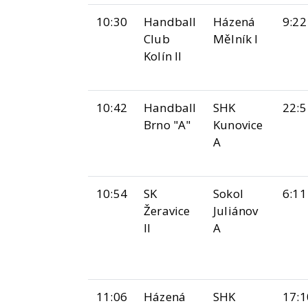
10:30
Handball
Házená
9:22
Club
Mělník I
Kolín II
10:42
Handball
SHK
22:5
Brno "A"
Kunovice
A
10:54
SK
Sokol
6:11
Žeravice
Juliánov
II
A
11:06
Házená
SHK
17:1