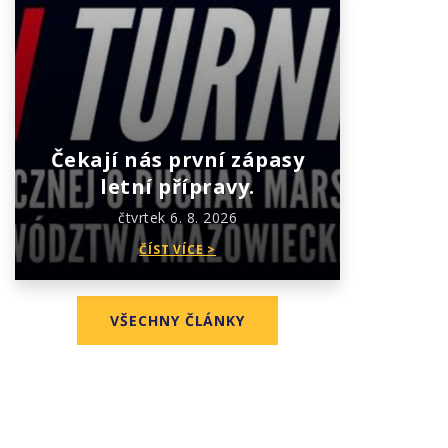
Čekají nás první zápasy
letní přípravy.
čtvrtek 6. 8. 2026
ČÍST VÍCE >
VŠECHNY ČLÁNKY
výsledek