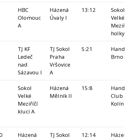
HBC
Házená
13:12
Sokol
Olomouc
Úvaly I
Velké
A
Meziříčí
holky A
TJ KF
TJ Sokol
5:21
Handball
Ledeč
Praha
Brno "B"
nad
Vršovice
Sázavou I
A
Sokol
Házená
15:8
Handball
Velké
Mělník II
Club
Meziříčí
Kolín I
kluci A
0
Házená
TJ Sokol
12:14
Házená