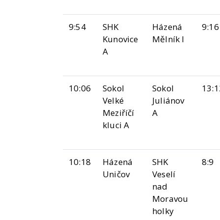
9:54
SHK
Házená
9:16
Kunovice
Mělník I
A
10:06
Sokol
Sokol
13:1
Velké
Juliánov
Meziříčí
A
kluci A
10:18
Házená
SHK
8:9
Uničov
Veselí
nad
Moravou
holky