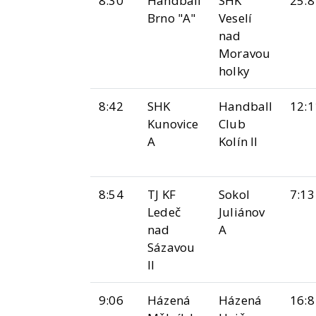
8:30
Handball
SHK
25:8
Brno "A"
Veselí
nad
Moravou
holky
8:42
SHK
Handball
12:1
Kunovice
Club
A
Kolín II
8:54
TJ KF
Sokol
7:13
Ledeč
Juliánov
nad
A
Sázavou
II
9:06
Házená
Házená
16:8