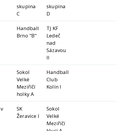
skupina
skupina
C
D
Handball
TJ KF
Brno "B"
Ledeč
nad
Sázavou
II
Sokol
Handball
Velké
Club
Meziříčí
Kolín I
holky A
ův
SK
Sokol
Žeravice I
Velké
Meziříčí
kluci A