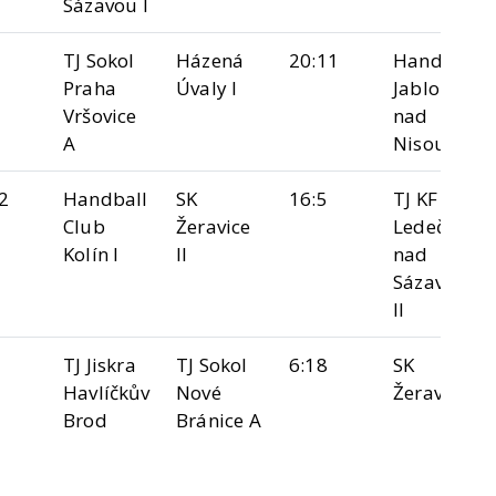
Sázavou I
TJ Sokol
Házená
20:11
Handball
Praha
Úvaly I
Jablonec
Vršovice
nad
A
Nisou
2
Handball
SK
16:5
TJ KF
Club
Žeravice
Ledeč
Kolín I
II
nad
Sázavou
II
TJ Jiskra
TJ Sokol
6:18
SK
Havlíčkův
Nové
Žeravice I
Brod
Bránice A