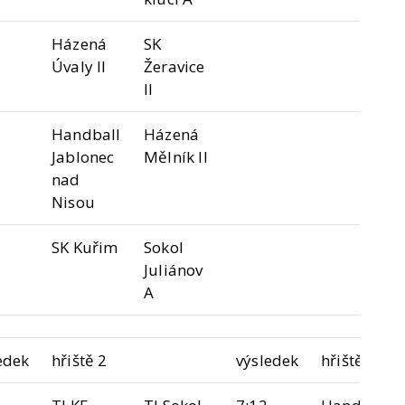
Házená
SK
Úvaly II
Žeravice
II
Handball
Házená
Jablonec
Mělník II
nad
Nisou
SK Kuřim
Sokol
Juliánov
A
edek
hřiště 2
výsledek
hřiště 3