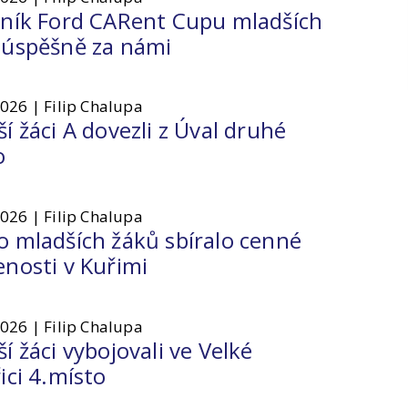
čník Ford CARent Cupu mladších
 úspěšně za námi
2026 | Filip Chalupa
í žáci A dovezli z Úval druhé
o
2026 | Filip Chalupa
o mladších žáků sbíralo cenné
enosti v Kuřimi
2026 | Filip Chalupa
í žáci vybojovali ve Velké
ici 4.místo