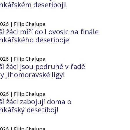
nkářském desetiboji!
2026 | Filip Chalupa
í žáci míří do Lovosic na finále
nkářského desetiboje
2026 | Filip Chalupa
í žáci jsou podruhé v řadě
y Jihomoravské ligy!
2026 | Filip Chalupa
í žáci zabojují doma o
nkářský desetiboj!
2026 | Filip Chalupa