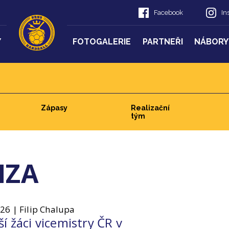
Facebook
In
Y
FOTOGALERIE
PARTNEŘI
NÁBORY
Zápasy
Realizační
tým
MZA
026 | Filip Chalupa
í žáci vicemistry ČR v