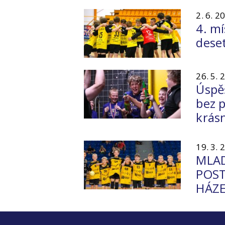
2. 6. 2
4. m
dese
26. 5. 
Úspě
bez 
krás
19. 3. 
MLAD
POST
HÁZE