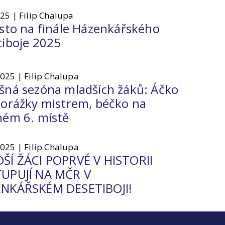
025 | Filip Chalupa
ísto na finále Házenkářského
tiboje 2025
2025 | Filip Chalupa
šná sezóna mladších žáků: Áčko
porážky mistrem, béčko na
ném 6. místě
2025 | Filip Chalupa
ŠÍ ŽÁCI POPRVÉ V HISTORII
UPUJÍ NA MČR V
NKÁŘSKÉM DESETIBOJI!