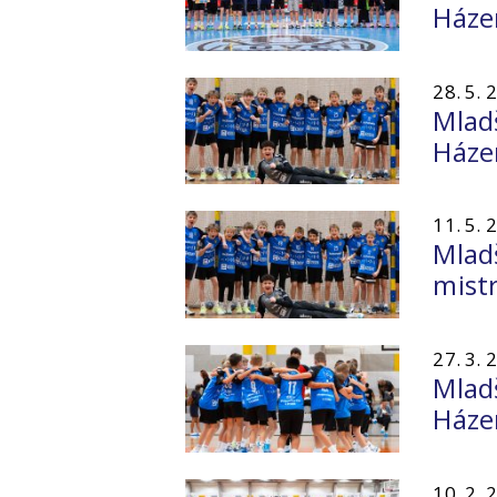
Háze
28. 5. 
Mladš
Háze
11. 5. 
Mladš
mistr
27. 3. 
Mladš
Háze
10. 2. 