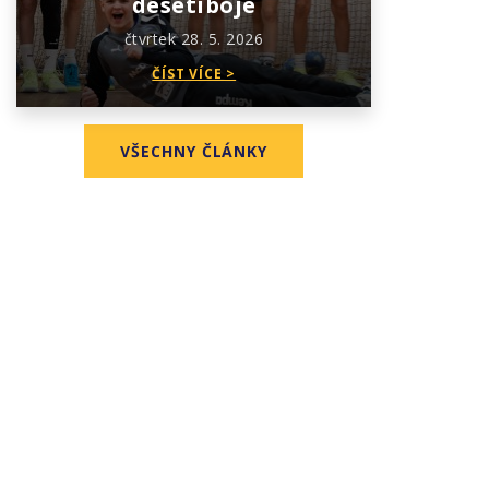
desetiboje
čtvrtek 28. 5. 2026
ČÍST VÍCE >
VŠECHNY ČLÁNKY