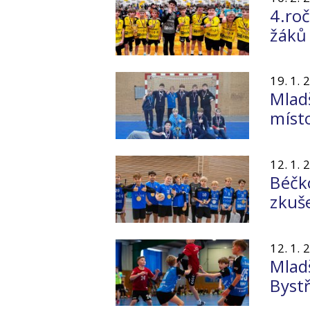
4.ro
žáků
19. 1. 
Mladš
míst
12. 1. 
Béčk
zkuš
12. 1. 
Mladš
Bystř