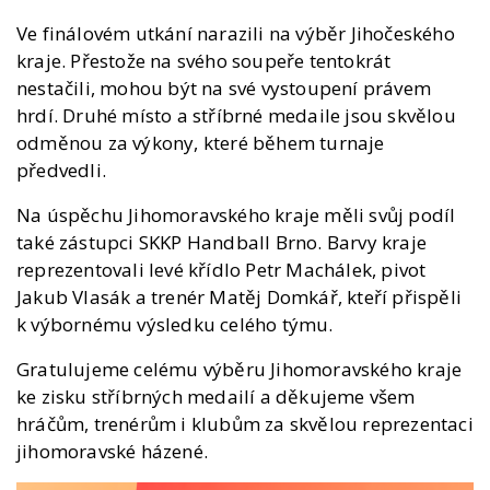
Ve finálovém utkání narazili na výběr Jihočeského
kraje. Přestože na svého soupeře tentokrát
nestačili, mohou být na své vystoupení právem
hrdí. Druhé místo a stříbrné medaile jsou skvělou
odměnou za výkony, které během turnaje
předvedli.
Na úspěchu Jihomoravského kraje měli svůj podíl
také zástupci SKKP Handball Brno. Barvy kraje
reprezentovali levé křídlo Petr Machálek, pivot
Jakub Vlasák a trenér Matěj Domkář, kteří přispěli
k výbornému výsledku celého týmu.
Gratulujeme celému výběru Jihomoravského kraje
ke zisku stříbrných medailí a děkujeme všem
hráčům, trenérům i klubům za skvělou reprezentaci
jihomoravské házené.