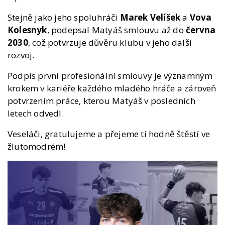
Stejně jako jeho spoluhráči
Marek Velíšek
a
Vova
Kolesnyk
, podepsal Matyáš smlouvu až do
června
2030
, což potvrzuje důvěru klubu v jeho další
rozvoj.
Podpis první profesionální smlouvy je významným
krokem v kariéře každého mladého hráče a zároveň
potvrzením práce, kterou Matyáš v posledních
letech odvedl.
Veseláči, gratulujeme a přejeme ti hodně štěstí ve
žlutomodrém!