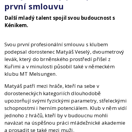
první smlouvu
Další mladý talent spojil svou budoucnost s
Kénikem.
Svou první profesionální smlouvu s klubem
podepsal dorostenec Matyáš Veselý, dvoumetrový
levák, který do brněnského prostředí přišel z
Kuřimi a v minulosti působil také v německém
klubu MT Melsungen.
Matyáš patří mezi hráče, kteří na sebe v
dorosteneckých kategoriích dlouhodobě
upozorňují svými fyzickými parametry, střeleckými
schopnostmi i herním potenciálem. Klub v něm vidí
jednoho z hráčů, kteří by v budoucnu mohli
navázat na úspěšnou práci mládežnické akademie
a prosadit se také mezi muži.