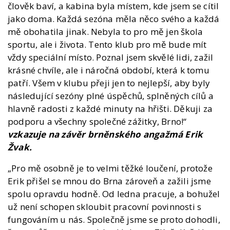
člověk baví, a kabina byla místem, kde jsem se cítil
jako doma. Každá sezóna měla něco svého a každá
mě obohatila jinak. Nebyla to pro mě jen škola
sportu, ale i života. Tento klub pro mě bude mít
vždy speciální místo. Poznal jsem skvělé lidi, zažil
krásné chvíle, ale i náročná období, která k tomu
patří. Všem v klubu přeji jen to nejlepší, aby byly
následující sezóny plné úspěchů, splněných cílů a
hlavně radosti z každé minuty na hřišti. Děkuji za
podporu a všechny společné zážitky, Brno!“
vzkazuje na závěr brněnského angažmá Erik
Žvak.
„Pro mě osobně je to velmi těžké loučení, protože
Erik přišel se mnou do Brna zároveň a zažili jsme
spolu opravdu hodně. Od ledna pracuje, a bohužel
už není schopen skloubit pracovní povinnosti s
fungováním u nás. Společně jsme se proto dohodli,