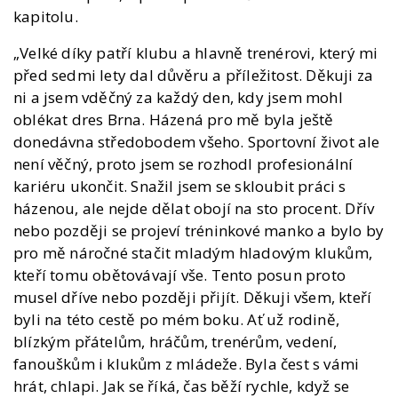
kapitolu.
„Velké díky patří klubu a hlavně trenérovi, který mi
před sedmi lety dal důvěru a příležitost. Děkuji za
ni a jsem vděčný za každý den, kdy jsem mohl
oblékat dres Brna. Házená pro mě byla ještě
donedávna středobodem všeho. Sportovní život ale
není věčný, proto jsem se rozhodl profesionální
kariéru ukončit. Snažil jsem se skloubit práci s
házenou, ale nejde dělat obojí na sto procent. Dřív
nebo později se projeví tréninkové manko a bylo by
pro mě náročné stačit mladým hladovým klukům,
kteří tomu obětovávají vše. Tento posun proto
musel dříve nebo později přijít. Děkuji všem, kteří
byli na této cestě po mém boku. Ať už rodině,
blízkým přátelům, hráčům, trenérům, vedení,
fanouškům i klukům z mládeže. Byla čest s vámi
hrát, chlapi. Jak se říká, čas běží rychle, když se