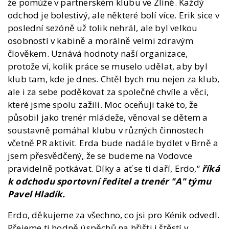
že pomůže v partnerském klubu ve Zlíně. Každý
odchod je bolestivý, ale některé bolí více. Erik sice v
poslední sezóně už tolik nehrál, ale byl velkou
osobností v kabině a morálně velmi zdravým
člověkem. Uznává hodnoty naší organizace,
protože ví, kolik práce se muselo udělat, aby byl
klub tam, kde je dnes. Chtěl bych mu nejen za klub,
ale i za sebe poděkovat za společné chvíle a věci,
které jsme spolu zažili. Moc oceňuji také to, že
působil jako trenér mládeže, věnoval se dětem a
soustavně pomáhal klubu v různých činnostech
včetně PR aktivit. Erda bude nadále bydlet v Brně a
jsem přesvědčený, že se budeme na Vodovce
pravidelně potkávat. Díky a ať se ti daří, Erdo,“
říká
k odchodu sportovní ředitel a trenér "A" týmu
Pavel Hladík.
Erdo, děkujeme za všechno, co jsi pro Kénik odvedl.
Přejeme ti hodně úspěchů na hřišti i štěstí v