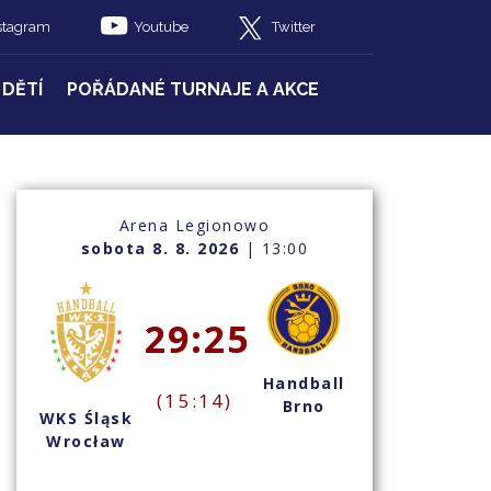
stagram
Youtube
Twitter
 DĚTÍ
POŘÁDANÉ TURNAJE A AKCE
Arena Legionowo
sobota 8. 8. 2026
| 13:00
29:25
Handball
(15:14)
Brno
WKS Śląsk
Wrocław