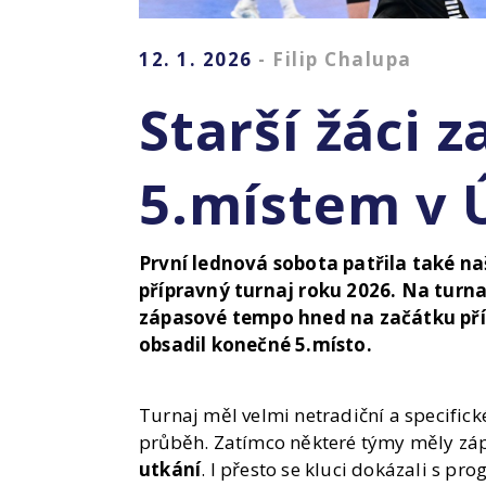
12. 1. 2026
- Filip Chalupa
Starší žáci z
5.místem v 
První lednová sobota patřila také na
přípravný turnaj roku 2026. Na turna
zápasové tempo hned na začátku pří
obsadil konečné 5.místo.
Turnaj měl velmi netradiční a specifické
průběh. Zatímco některé týmy měly zá
utkání
. I přesto se kluci dokázali s p