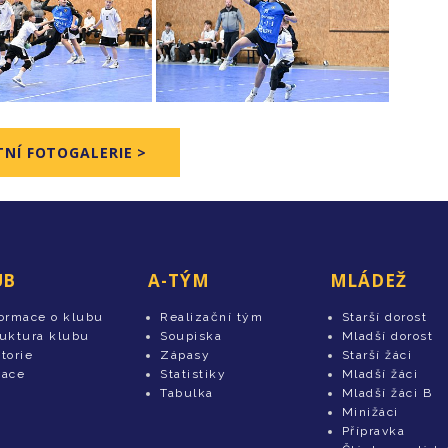
NÍ FOTOGALERIE >
UB
A-TÝM
MLÁDEŽ
formace o klubu
Realizační tým
Starší dorost
ruktura klubu
Soupiska
Mladší dorost
torie
Zápasy
Starší žáci
tace
Statistiky
Mladší žáci
Tabulka
Mladší žáci B
Minižáci
Přípravka