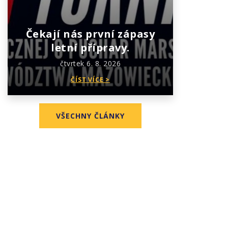
Čekají nás první zápasy
letní přípravy.
čtvrtek 6. 8. 2026
ČÍST VÍCE >
VŠECHNY ČLÁNKY