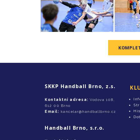
KOMPLET
SKKP Handball Brno, z.s.
KL
In
Kontaktní adresa:
Vodova 108,
St
612 00 Brno
His
Email:
kancelar@handballbrno.cz
Do
Handball Brno, s.r.o.