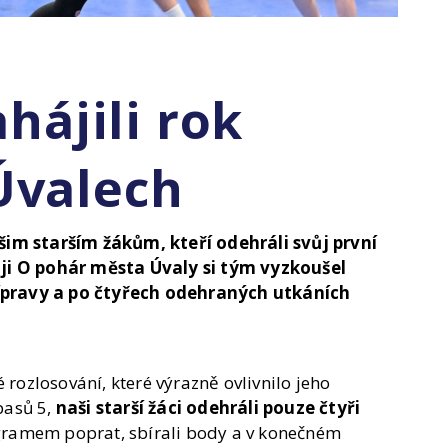
ahájili rok
Úvalech
šim starším žákům, kteří odehráli svůj první
ji O pohár města Úvaly si tým vyzkoušel
pravy a po čtyřech odehraných utkáních
 rozlosování, které výrazně ovlivnilo jeho
pasů 5,
naši starší žáci odehráli pouze čtyři
rogramem poprat, sbírali body a v konečném