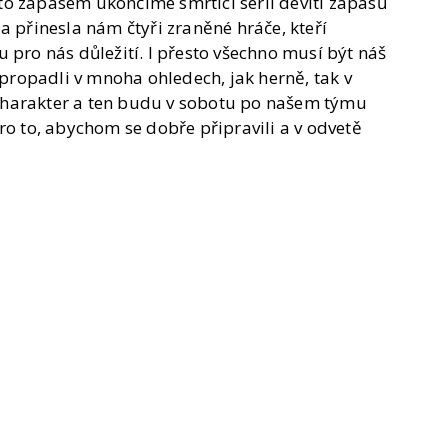
o zápasem ukončíme smrtící sérii devíti zápasů
a přinesla nám čtyři zraněné hráče, kteří
 pro nás důležití. I přesto všechno musí být náš
 propadli v mnoha ohledech, jak herně, tak v
t charakter a ten budu v sobotu po našem týmu
to, abychom se dobře připravili a v odvetě