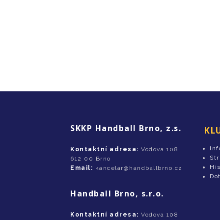
SKKP Handball Brno, z.s.
KL
In
Kontaktní adresa:
Vodova 108,
St
612 00 Brno
His
Email:
kancelar@handballbrno.cz
Do
Handball Brno, s.r.o.
Kontaktní adresa:
Vodova 108,