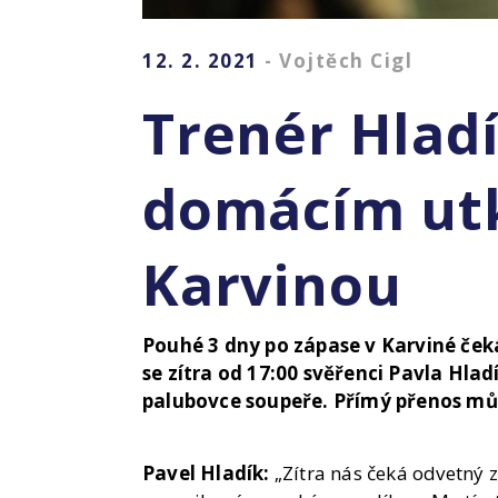
12. 2. 2021
- Vojtěch Cigl
Trenér Hlad
domácím ut
Karvinou
Pouhé 3 dny po zápase v Karviné ček
se zítra od 17:00 svěřenci Pavla Hla
palubovce soupeře. Přímý přenos mů
Pavel Hladík:
„Zítra nás čeká odvetný z