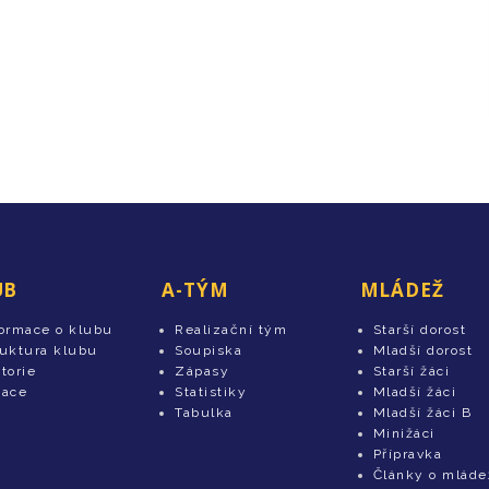
UB
A-TÝM
MLÁDEŽ
formace o klubu
Realizační tým
Starší dorost
ruktura klubu
Soupiska
Mladší dorost
torie
Zápasy
Starší žáci
tace
Statistiky
Mladší žáci
Tabulka
Mladší žáci B
Minižáci
Přípravka
Články o mláde