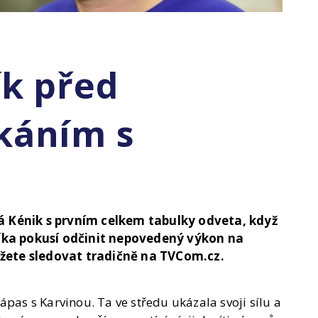
ík před
káním s
á Kénik s prvním celkem tabulky odveta, když
díka pokusí odčinit nepovedený výkon na
žete sledovat tradičně na TVCom.cz.
ápas s Karvinou. Ta ve středu ukázala svoji sílu a