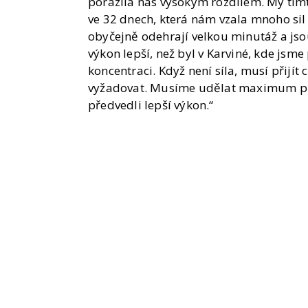
porazila nás vysokým rozdílem. My tímt
ve 32 dnech, která nám vzala mnoho sil 
obyčejně odehrají velkou minutáž a jsou
výkon lepší, než byl v Karviné, kde jsme
koncentraci. Když není síla, musí přijí
vyžadovat. Musíme udělat maximum pro 
předvedli lepší výkon.“