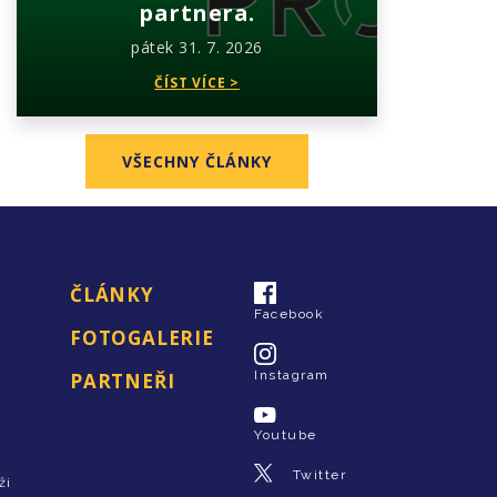
partnera.
pátek 31. 7. 2026
ČÍST VÍCE >
VŠECHNY ČLÁNKY
ČLÁNKY
Facebook
FOTOGALERIE
Instagram
PARTNEŘI
Youtube
Twitter
ži