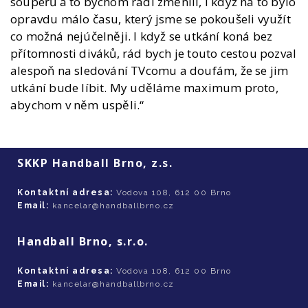
soupeřů a to bychom rádi změnili, i když na to bylo
opravdu málo času, který jsme se pokoušeli využít
co možná nejúčelněji. I když se utkání koná bez
přítomnosti diváků, rád bych je touto cestou pozval
alespoň na sledování TVcomu a doufám, že se jim
utkání bude líbit. My uděláme maximum proto,
abychom v něm uspěli.“
SKKP Handball Brno, z.s.
Kontaktní adresa:
Vodova 108, 612 00 Brno
Email:
kancelar@handballbrno.cz
Handball Brno, s.r.o.
Kontaktní adresa:
Vodova 108, 612 00 Brno
Email:
kancelar@handballbrno.cz