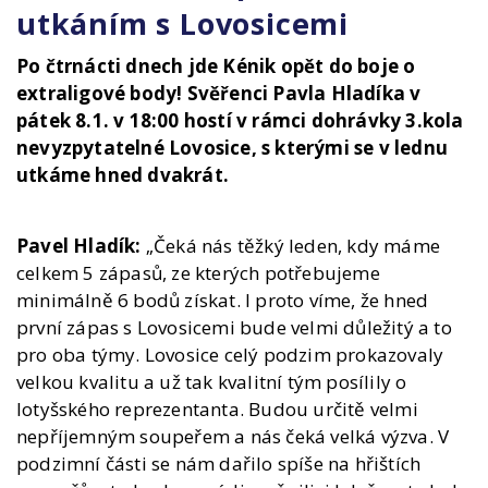
utkáním s Lovosicemi
Po čtrnácti dnech jde Kénik opět do boje o
extraligové body! Svěřenci Pavla Hladíka v
pátek 8.1. v 18:00 hostí v rámci dohrávky 3.kola
nevyzpytatelné Lovosice, s kterými se v lednu
utkáme hned dvakrát.
Pavel Hladík:
„Čeká nás těžký leden, kdy máme
celkem 5 zápasů, ze kterých potřebujeme
minimálně 6 bodů získat. I proto víme, že hned
první zápas s Lovosicemi bude velmi důležitý a to
pro oba týmy. Lovosice celý podzim prokazovaly
velkou kvalitu a už tak kvalitní tým posílily o
lotyšského reprezentanta. Budou určitě velmi
nepříjemným soupeřem a nás čeká velká výzva. V
podzimní části se nám dařilo spíše na hřištích