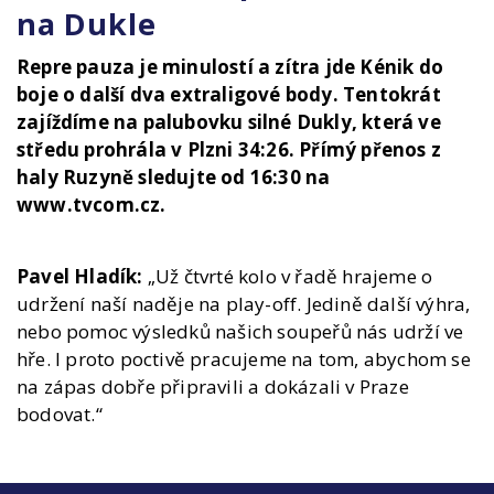
na Dukle
Repre pauza je minulostí a zítra jde Kénik do
boje o další dva extraligové body. Tentokrát
zajíždíme na palubovku silné Dukly, která ve
středu prohrála v Plzni 34:26. Přímý přenos z
haly Ruzyně sledujte od 16:30 na
www.tvcom.cz.
Pavel Hladík:
„Už čtvrté kolo v řadě hrajeme o
udržení naší naděje na play-off. Jedině další výhra,
nebo pomoc výsledků našich soupeřů nás udrží ve
hře. I proto poctivě pracujeme na tom, abychom se
na zápas dobře připravili a dokázali v Praze
bodovat.“