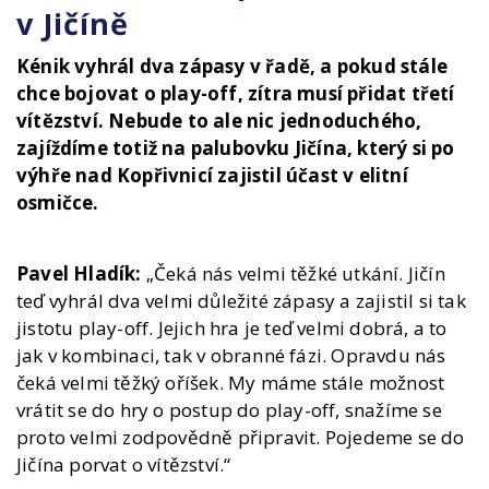
v Jičíně
Kénik vyhrál dva zápasy v řadě, a pokud stále
chce bojovat o play-off, zítra musí přidat třetí
vítězství. Nebude to ale nic jednoduchého,
zajíždíme totiž na palubovku Jičína, který si po
výhře nad Kopřivnicí zajistil účast v elitní
osmičce.
Pavel Hladík:
„Čeká nás velmi těžké utkání. Jičín
teď vyhrál dva velmi důležité zápasy a zajistil si tak
jistotu play-off. Jejich hra je teď velmi dobrá, a to
jak v kombinaci, tak v obranné fázi. Opravdu nás
čeká velmi těžký oříšek. My máme stále možnost
vrátit se do hry o postup do play-off, snažíme se
proto velmi zodpovědně připravit. Pojedeme se do
Jičína porvat o vítězství.“