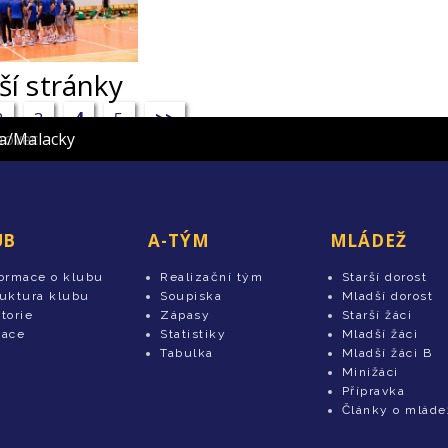
ší stránky
2
3
4
5
>>
m Plzeňského kraje
l Nové Veselí
SKKP Handball Brno
rld HBC Jičín
 Město Lovosice
rviná
aloměřice
E Zubří
ball Brno
Strakonice 1921
ým Plzeňského kraje
ndball Brno
SKP Frýdek-Místek
Kopřivnice
měřice Brno
Hranice
Prešov
C Dukla Praha
hovec
va/Malacky
UB
A-TÝM
MLÁDEŽ
formace o klubu
Realizační tým
Starší dorost
ruktura klubu
Soupiska
Mladší dorost
torie
Zápasy
Starší žáci
tace
Statistiky
Mladší žáci
Tabulka
Mladší žáci B
Minižáci
Přípravka
Články o mláde