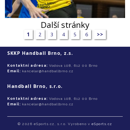
Další stránky
1
2
3
4
5
6
>>
SKKP Handball Brno, z.s.
Kontaktní adresa:
Vodova 108, 612 00 Brno
Email:
kancelar@handballbrno.cz
Handball Brno, s.r.o.
Kontaktní adresa:
Vodova 108, 612 00 Brno
Email:
kancelar@handballbrno.cz
© 2026 eSports.cz, s.r.o. Vyrobeno v
eSports.cz