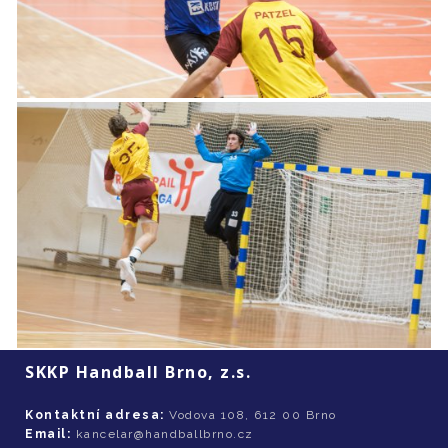
SKKP Handball Brno, z.s.
Kontaktní adresa:
Vodova 108, 612 00 Brno
Email:
kancelar@handballbrno.cz