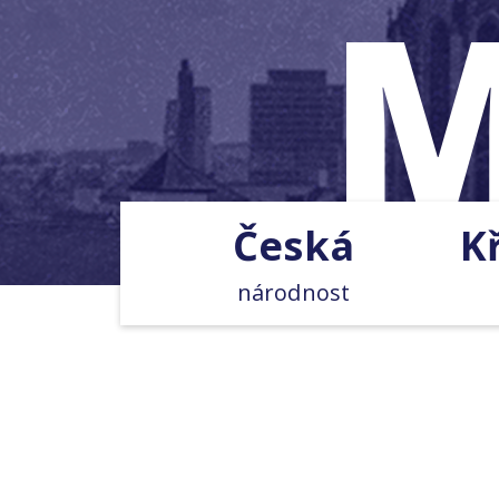
M
Česká
K
národnost