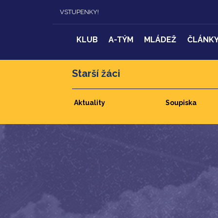
VSTUPENKY!
KLUB
A-TÝM
MLÁDEŽ
ČLÁNK
Starší žáci
Aktuality
Soupiska