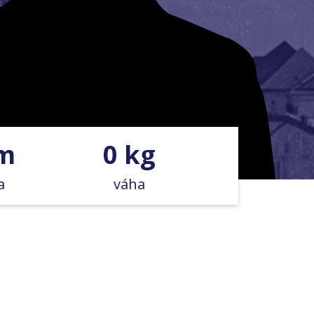
LO
cm
0 kg
a
váha