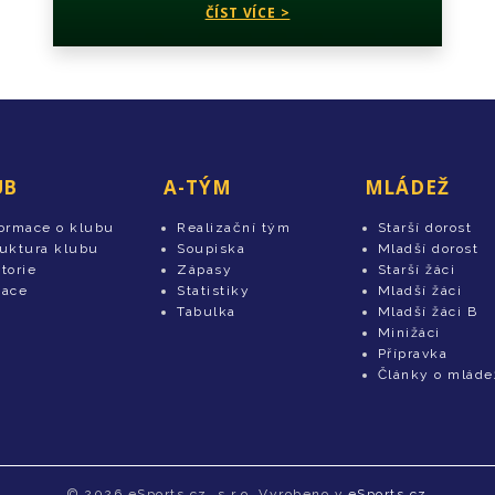
ČÍST VÍCE >
UB
A-TÝM
MLÁDEŽ
formace o klubu
Realizační tým
Starší dorost
ruktura klubu
Soupiska
Mladší dorost
torie
Zápasy
Starší žáci
tace
Statistiky
Mladší žáci
Tabulka
Mladší žáci B
Minižáci
Přípravka
Články o mláde
© 2026 eSports.cz, s.r.o. Vyrobeno v
eSports.cz