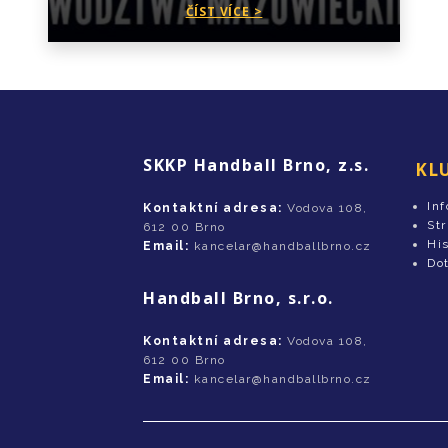
ČÍST VÍCE >
SKKP Handball Brno, z.s.
KL
In
Kontaktní adresa:
Vodova 108,
St
612 00 Brno
His
Email:
kancelar@handballbrno.cz
Do
Handball Brno, s.r.o.
Kontaktní adresa:
Vodova 108,
612 00 Brno
Email:
kancelar@handballbrno.cz