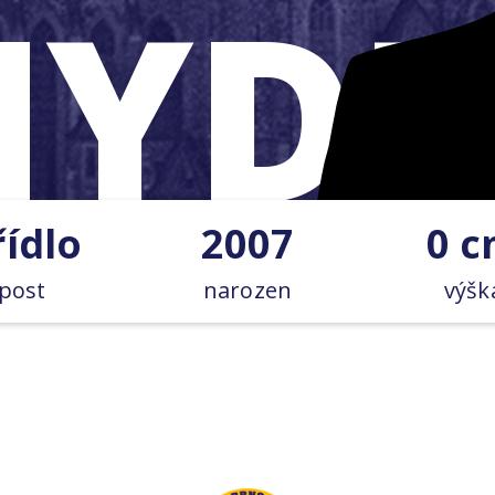
YD
řídlo
2007
0 
post
narozen
výšk