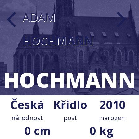
ADAM
arrow_back_ios
arrow_forward_ios
HOCHMANN
HOCHMANN
Česká
Křídlo
2010
národnost
post
narozen
0 cm
0 kg