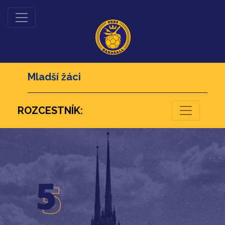
Mladší žáci
ROZCESTNÍK:
26
5
5