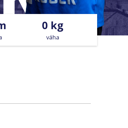
cm
0 kg
a
váha