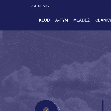
VSTUPENKY!
KLUB
A-TÝM
MLÁDEŽ
ČLÁNK