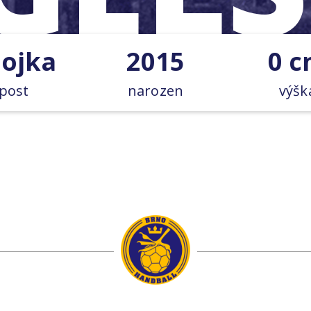
ojka
2015
0 
post
narozen
výšk