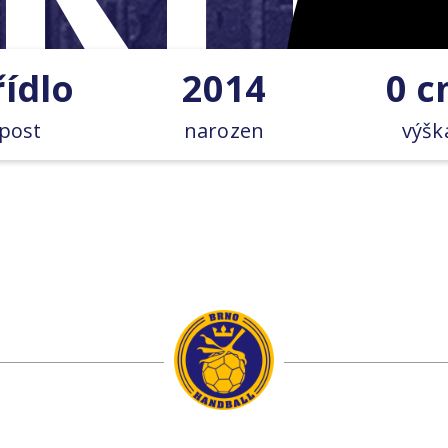
řídlo
2014
0 
post
narozen
výšk