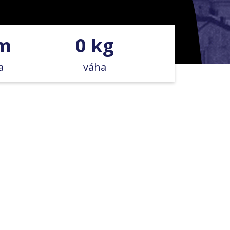
cm
0 kg
a
váha