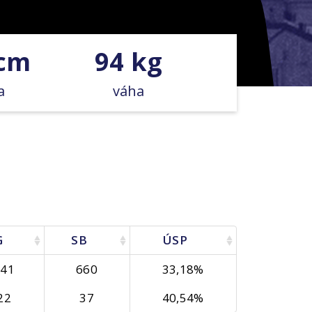
 cm
94 kg
a
váha
G
SB
ÚSP
441
660
33,18%
22
37
40,54%