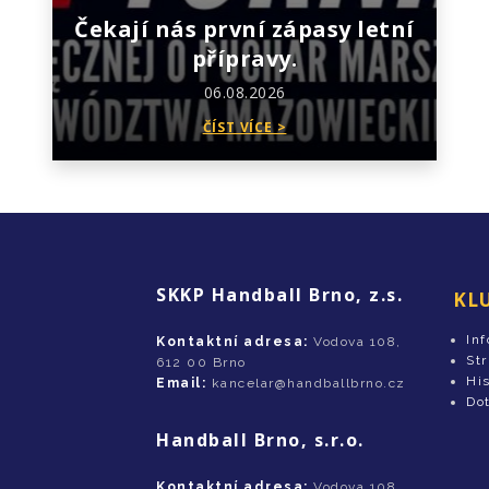
Čekají nás první zápasy letní
přípravy.
06.08.2026
ČÍST VÍCE >
SKKP Handball Brno, z.s.
KL
In
Kontaktní adresa:
Vodova 108,
St
612 00 Brno
His
Email:
kancelar@handballbrno.cz
Do
Handball Brno, s.r.o.
Kontaktní adresa:
Vodova 108,