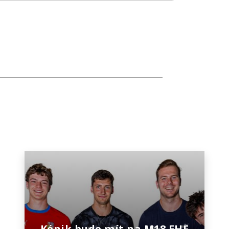
Kénik bude mít na M18 EHF