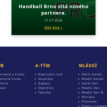
Handball Brno vítá nového
partnera.
31.07.2026
ČÍST VÍCE >
UB
A-TÝM
MLÁDEŽ
formace o klubu
Realizační tým
Starší dorost
ruktura klubu
Soupiska
Mladší dorost
torie
Zápasy
Starší žáci
tace
Statistiky
Mladší žáci
Tabulka
Mladší žáci B
Minižáci
Přípravka
Články o mláde