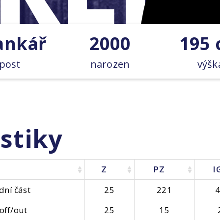
ankář
2000
195
post
narozen
výšk
stiky
Z
PZ
I
dní část
25
221
off/out
25
15