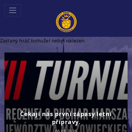
Zadaný hráč bohužel nebyl nalezen.
Čekají nás první zápasy letní
přípravy.
06.08.2026