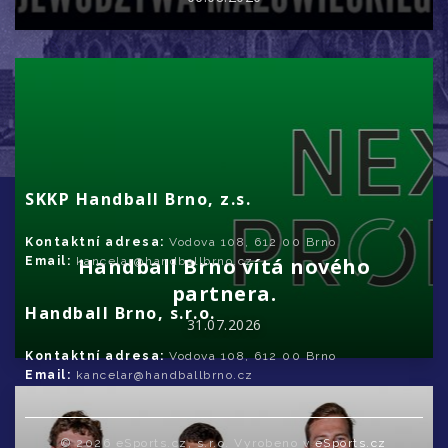
SKKP Handball Brno, z.s.
Kontaktní adresa:
Vodova 108, 612 00 Brno
Handball Brno vítá nového
Email:
kancelar@handballbrno.cz
partnera.
Handball Brno, s.r.o.
31.07.2026
Kontaktní adresa:
Vodova 108, 612 00 Brno
Email:
kancelar@handballbrno.cz
© 2026 eSports.cz, s.r.o. Vyrobeno v
eSports.cz