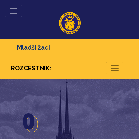
Mladší žáci
ROZCESTNÍK:
26
0
0