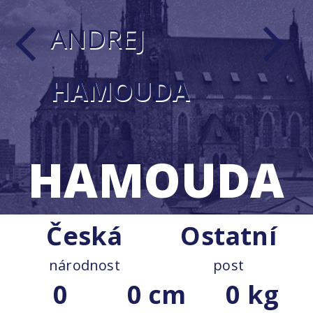
ANDREJ
arrow_back_ios
arrow_forward_ios
HAMOUDA
HAMOUDA
Česká
Ostatní
národnost
post
0
0 cm
0 kg