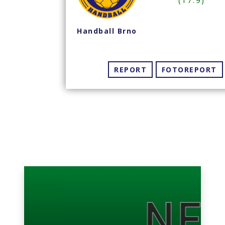
(17:9)
PR
Handball Brno
wo
REPORT
FOTOREPORT