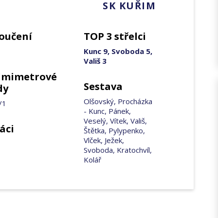
SK KUŘIM
oučení
TOP 3 střelci
Kunc 9, Svoboda 5,
Vališ 3
dmimetrové
Sestava
dy
Olšovský, Procházka
/1
- Kunc, Pánek,
Veselý, Vítek, Vališ,
áci
Štětka, Pylypenko,
Vlček, Ježek,
Svoboda, Kratochvíl,
Kolář