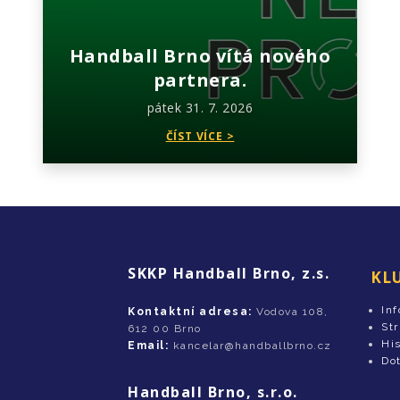
Handball Brno vítá nového
partnera.
pátek 31. 7. 2026
ČÍST VÍCE >
SKKP Handball Brno, z.s.
KL
In
Kontaktní adresa:
Vodova 108,
St
612 00 Brno
His
Email:
kancelar@handballbrno.cz
Do
Handball Brno, s.r.o.