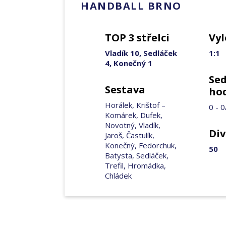
HANDBALL BRNO
TOP 3 střelci
Vyl
Vladík 10, Sedláček
1:1
4, Konečný 1
Se
Sestava
ho
Horálek, Krištof –
0 - 0
Komárek, Dufek,
Novotný, Vladík,
Div
Jaroš, Častulík,
Konečný, Fedorchuk,
50
Batysta, Sedláček,
Trefil, Hromádka,
Chládek