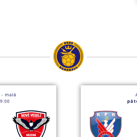
 - malá
9:00
pát