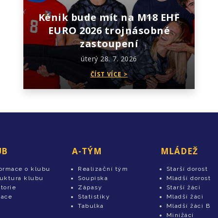
Kénik bude mít na M18 EHF
EURO 2026 trojnásobné
zastoupení
úterý 28. 7. 2026
ČÍST VÍCE >
UB
A-TÝM
MLÁDEŽ
formace o klubu
Realizační tým
Starší dorost
ruktura klubu
Soupiska
Mladší dorost
torie
Zápasy
Starší žáci
tace
Statistiky
Mladší žáci
Tabulka
Mladší žáci B
Minižáci