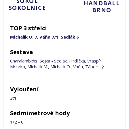
SOKOL
HANDBALL
SOKOLNICE
BRNO
TOP 3 střelci
Michalík O. 7, Váňa 7/1, Sedlák 6
Sestava
Charalambidis, Sojka - Sedlák, Hrdlička, Vraspír,
Mrkvica, Michalík M., Michalík O., Váňa, Táborský
Vyloučení
3:1
Sedmimetrové hody
1/2 - 0