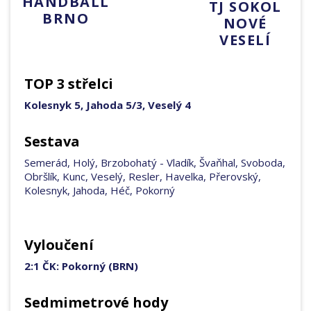
HANDBALL
TJ SOKOL
BRNO
NOVÉ
VESELÍ
TOP 3 střelci
Kolesnyk 5, Jahoda 5/3, Veselý 4
Sestava
Semerád, Holý, Brzobohatý - Vladík, Švaňhal, Svoboda,
Obršlík, Kunc, Veselý, Resler, Havelka, Přerovský,
Kolesnyk, Jahoda, Héč, Pokorný
Vyloučení
2:1 ČK: Pokorný (BRN)
Sedmimetrové hody