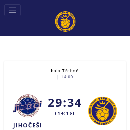
hala Třeboň
| 14:00
29:34
(14:16)
JIHOČEŠI