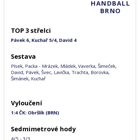
HANDBALL
BRNO
TOP 3 střelci
Pávek 6, Kuchař 5/4, David 4
Sestava
Písek, Packa - Mrázek, Mládek, Vaverka, Šimeček,
David, Pávek, Švec, Lavička, Trachta, Borovka,
Šimánek, Kuchař
Vyloučení
1:4 ČK: Obršlík (BRN)
Sedmimetrové hody
4/5 - 3/3