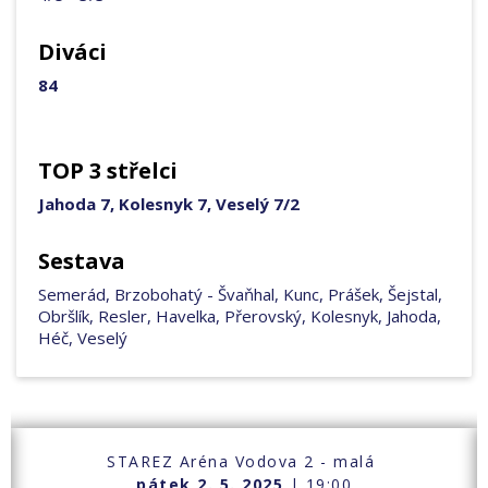
Diváci
84
TOP 3 střelci
Jahoda 7, Kolesnyk 7, Veselý 7/2
Sestava
Semerád, Brzobohatý - Švaňhal, Kunc, Prášek, Šejstal,
Obršlík, Resler, Havelka, Přerovský, Kolesnyk, Jahoda,
Héč, Veselý
STAREZ Aréna Vodova 2 - malá
pátek 2. 5. 2025
| 19:00