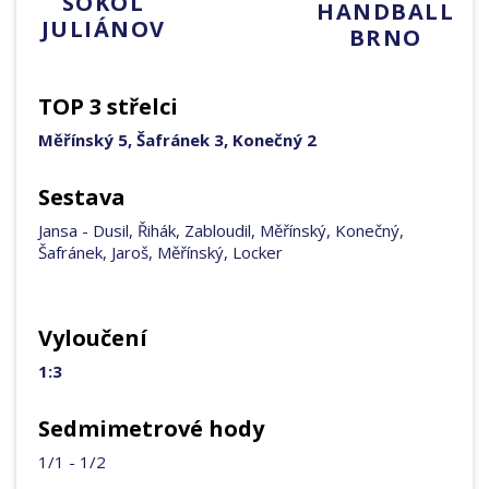
SOKOL
HANDBALL
JULIÁNOV
BRNO
TOP 3 střelci
Měřínský 5, Šafránek 3, Konečný 2
Sestava
Jansa - Dusil, Řihák, Zabloudil, Měřínský, Konečný,
Šafránek, Jaroš, Měřínský, Locker
Vyloučení
1:3
Sedmimetrové hody
1/1 - 1/2