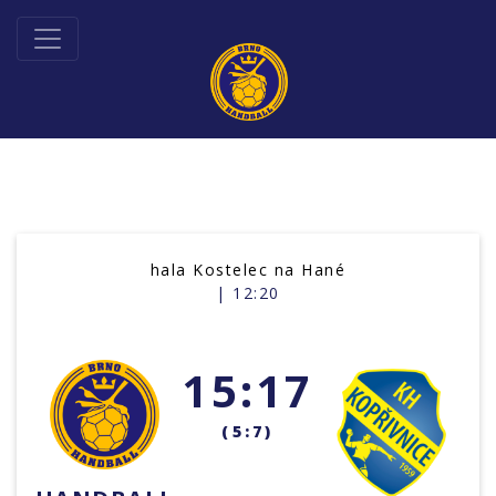
hala Kostelec na Hané
| 12:20
15:17
(5:7)