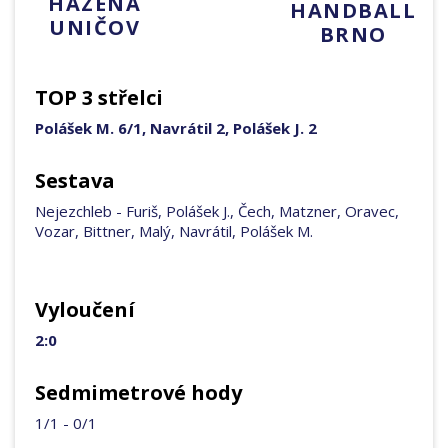
HÁZENÁ
HANDBALL
UNIČOV
BRNO
TOP 3 střelci
Polášek M. 6/1, Navrátil 2, Polášek J. 2
Sestava
Nejezchleb - Furiš, Polášek J., Čech, Matzner, Oravec,
Vozar, Bittner, Malý, Navrátil, Polášek M.
Vyloučení
2:0
Sedmimetrové hody
1/1 - 0/1