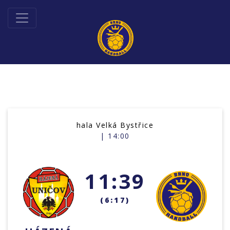
hala Velká Bystřice
| 14:00
11:39
(6:17)