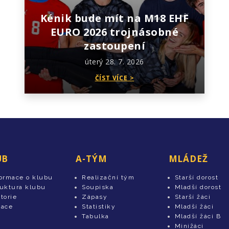
Kénik bude mít na M18 EHF
EURO 2026 trojnásobné
zastoupení
úterý 28. 7. 2026
ČÍST VÍCE >
UB
A-TÝM
MLÁDEŽ
formace o klubu
Realizační tým
Starší dorost
ruktura klubu
Soupiska
Mladší dorost
torie
Zápasy
Starší žáci
tace
Statistiky
Mladší žáci
Tabulka
Mladší žáci B
Minižáci