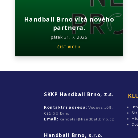
Handball Brno vítá nového
partnera.
pátek 31. 7. 2026
ČÍST VÍCE >
SKKP Handball Brno, z.s.
KL
In
Kontaktní adresa:
Vodova 108,
St
612 00 Brno
His
Email:
kancelar@handballbrno.cz
Do
Handball Brno, s.r.o.