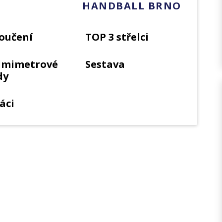
HANDBALL BRNO
oučení
TOP 3 střelci
dmimetrové
Sestava
dy
áci