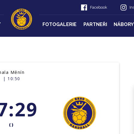
Facebook
In
Y
FOTOGALERIE
PARTNEŘI
NÁBORY
hala Měnín
| 10:50
7:29
()