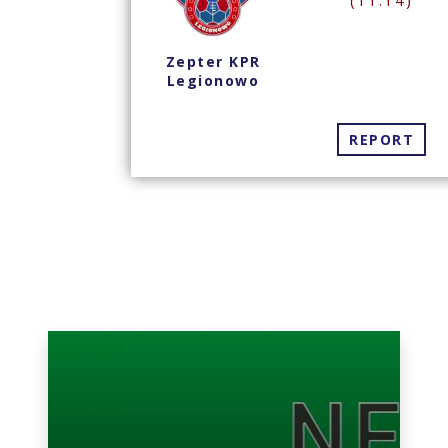
(11:14)
PR
Zepter KPR
wo
Legionowo
REPORT