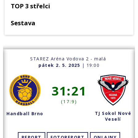
TOP 3 střelci
Sestava
STAREZ Aréna Vodova 2 - malá
pátek 2. 5. 2025
| 19:00
31:21
(17:9)
TJ Sokol Nové
Handball Brno
Veselí
REPORT
FOTOREPORT
ONLAJNY