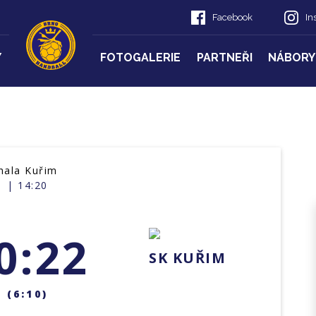
Facebook
In
Y
FOTOGALERIE
PARTNEŘI
NÁBORY
hala Kuřim
| 14:20
0:22
SK KUŘIM
(6:10)