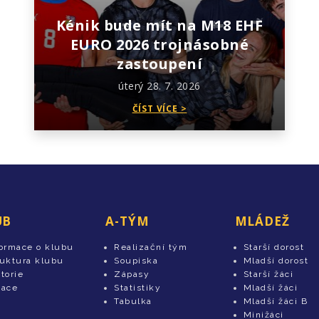
Kénik bude mít na M18 EHF
EURO 2026 trojnásobné
zastoupení
úterý 28. 7. 2026
ČÍST VÍCE >
UB
A-TÝM
MLÁDEŽ
formace o klubu
Realizační tým
Starší dorost
ruktura klubu
Soupiska
Mladší dorost
torie
Zápasy
Starší žáci
tace
Statistiky
Mladší žáci
Tabulka
Mladší žáci B
Minižáci