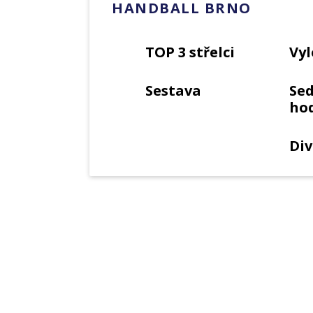
HANDBALL BRNO
TOP 3 střelci
Vyl
Sestava
Se
ho
Div