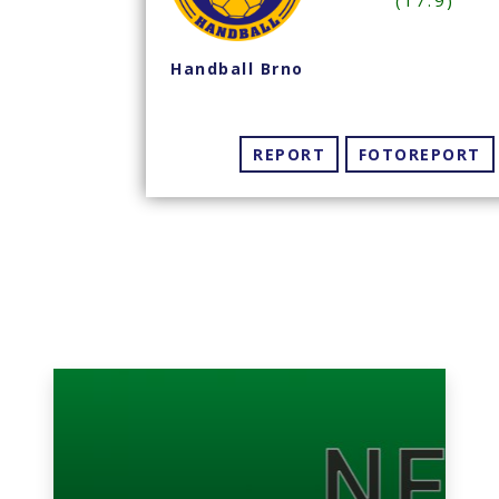
(17:9)
PR
Handball Brno
wo
REPORT
FOTOREPORT