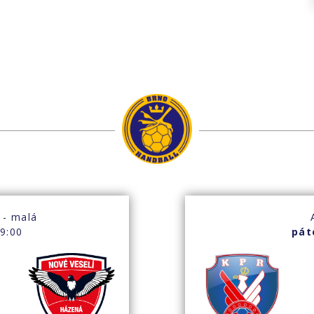
 - malá
9:00
pát