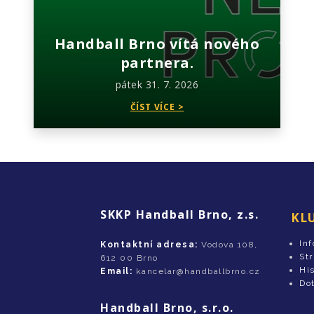
Handball Brno vítá nového
partnera.
pátek 31. 7. 2026
ČÍST VÍCE >
SKKP Handball Brno, z.s.
KL
In
Kontaktní adresa:
Vodova 108,
St
612 00 Brno
His
Email:
kancelar@handballbrno.cz
Do
Handball Brno, s.r.o.