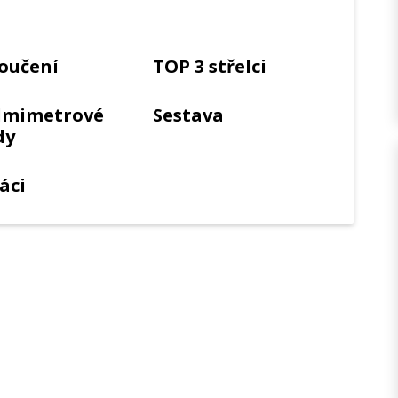
oučení
TOP 3 střelci
dmimetrové
Sestava
dy
áci