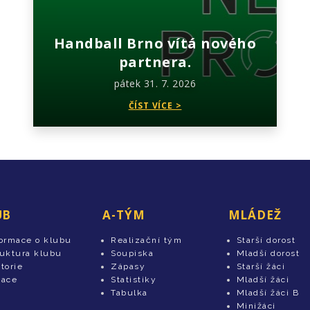
Handball Brno vítá nového
partnera.
pátek 31. 7. 2026
ČÍST VÍCE >
UB
A-TÝM
MLÁDEŽ
formace o klubu
Realizační tým
Starší dorost
ruktura klubu
Soupiska
Mladší dorost
torie
Zápasy
Starší žáci
tace
Statistiky
Mladší žáci
Tabulka
Mladší žáci B
Minižáci