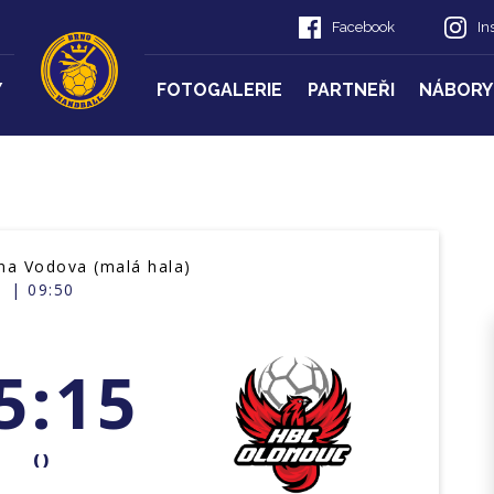
Facebook
In
Y
FOTOGALERIE
PARTNEŘI
NÁBORY
a Vodova (malá hala)
| 09:50
5:15
()