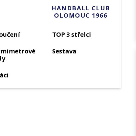
HANDBALL CLUB
OLOMOUC 1966
oučení
TOP 3 střelci
dmimetrové
Sestava
dy
áci