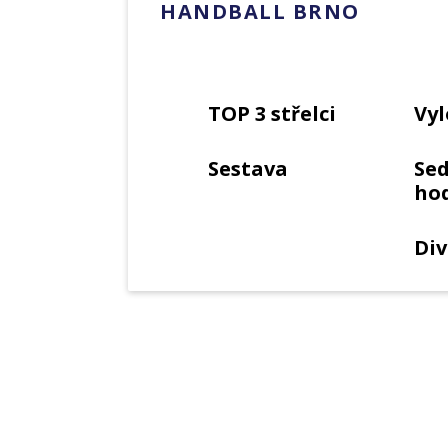
HANDBALL BRNO
TOP 3 střelci
Vyl
Sestava
Se
ho
Div