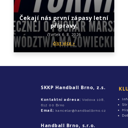
Čekají nás první zápasy letní
přípravy.
čtvrtek 6. 8. 2026
ČÍST VÍCE >
SKKP Handball Brno, z.s.
KL
In
Kontaktní adresa:
Vodova 108,
St
612 00 Brno
His
Email:
kancelar@handballbrno.cz
Do
Handball Brno, s.r.o.