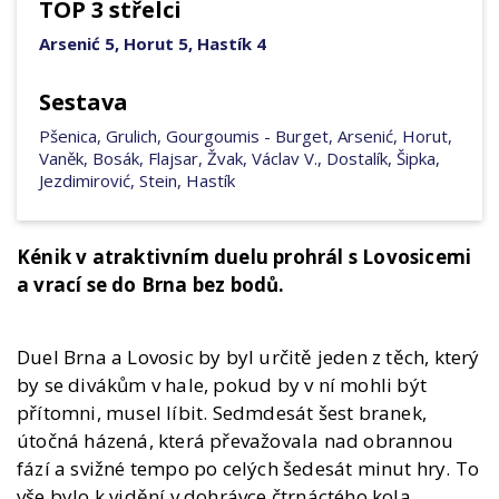
TOP 3 střelci
Arsenić 5, Horut 5, Hastík 4
Sestava
Pšenica, Grulich, Gourgoumis - Burget, Arsenić, Horut,
Vaněk, Bosák, Flajsar, Žvak, Václav V., Dostalík, Šipka,
Jezdimirović, Stein, Hastík
Kénik v atraktivním duelu prohrál s Lovosicemi
a vrací se do Brna bez bodů.
Duel Brna a Lovosic by byl určitě jeden z těch, který
by se divákům v hale, pokud by v ní mohli být
přítomni, musel líbit. Sedmdesát šest branek,
útočná házená, která převažovala nad obrannou
fází a svižné tempo po celých šedesát minut hry. To
vše bylo k vidění v dohrávce čtrnáctého kola.