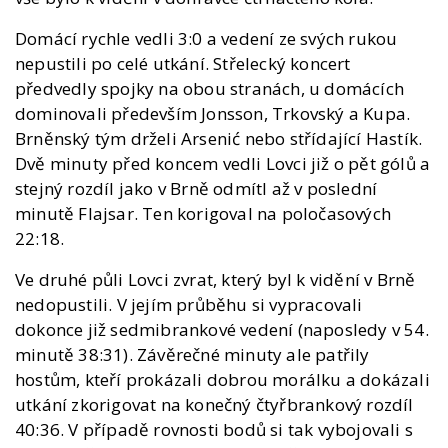
Domácí rychle vedli 3:0 a vedení ze svých rukou
nepustili po celé utkání. Střelecký koncert
předvedly spojky na obou stranách, u domácích
dominovali především Jonsson, Trkovský a Kupa.
Brněnský tým drželi Arsenić nebo střídající Hastík.
Dvě minuty před koncem vedli Lovci již o pět gólů a
stejný rozdíl jako v Brně odmítl až v poslední
minutě Flajsar. Ten korigoval na poločasových
22:18.
Ve druhé půli Lovci zvrat, který byl k vidění v Brně
nedopustili. V jejím průběhu si vypracovali
dokonce již sedmibrankové vedení (naposledy v 54.
minutě 38:31). Závěrečné minuty ale patřily
hostům, kteří prokázali dobrou morálku a dokázali
utkání zkorigovat na konečný čtyřbrankový rozdíl
40:36. V případě rovnosti bodů si tak vybojovali s