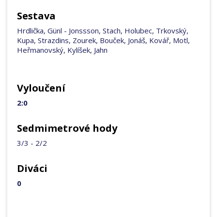
Sestava
Hrdlička, Günl - Jonssson, Stach, Holubec, Trkovský,
Kupa, Strazdins, Zourek, Bouček, Jonáš, Kovář, Motl,
Heřmanovský, Kylíšek, Jahn
Vyloučení
2:0
Sedmimetrové hody
3/3 - 2/2
Diváci
0