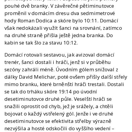
pouhé dvě branky. V závěrečné pětiminutovce
proměnil v domácím dresu dva sedmimetrové
hody Roman Dodica a skóre bylo 10:11. Domácí
však nedokázali využít šanci na srovnání, zatímco
na druhé straně přišla ještě jedna branka. Do
kabin se tak šlo za stavu 10:12.
Domácí rotovali sestavou, jak avizoval domácí
trenér, šanci dostali i hráči, jenž si v průběhu
sezóny zahráli méně. Úvodním gólem snižoval z
dálky David Melichar, poté ovšem přišly další střely
mimo branku, které brněnští hráči trestali. Dostali
se tak do trháku skóre 19:14 po úvodní
desetiminutovce druhé půle. Veselští hráči se
snažili oprostit od chyb, jež je srážely, a chtěli
bojovat o každý vstřelený gól. Jenže i ve druhé
desetiminutovce se efektivita střelby výrazně
nezvýšila a hosté odskočili do vyššího vedení –