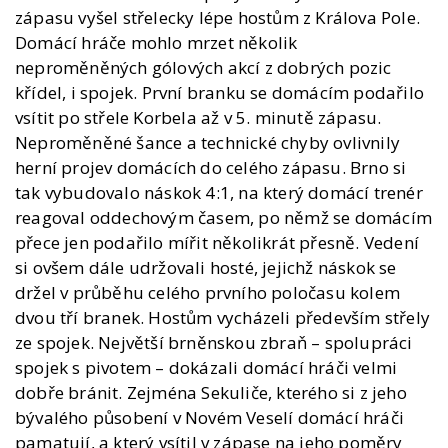
zápasu vyšel střelecky lépe hostům z Králova Pole.
Domácí hráče mohlo mrzet několik
neproměněných gólových akcí z dobrých pozic
křídel, i spojek. První branku se domácím podařilo
vsítit po střele Korbela až v 5. minutě zápasu.
Neproměněné šance a technické chyby ovlivnily
herní projev domácích do celého zápasu. Brno si
tak vybudovalo náskok 4:1, na který domácí trenér
reagoval oddechovým časem, po němž se domácím
přece jen podařilo mířit několikrát přesně. Vedení
si ovšem dále udržovali hosté, jejichž náskok se
držel v průběhu celého prvního poločasu kolem
dvou tří branek. Hostům vycházeli především střely
ze spojek. Největší brněnskou zbraň – spolupráci
spojek s pivotem – dokázali domácí hráči velmi
dobře bránit. Zejména Sekuliče, kterého si z jeho
bývalého působení v Novém Veselí domácí hráči
pamatují, a který vsítil v zápase na jeho poměry