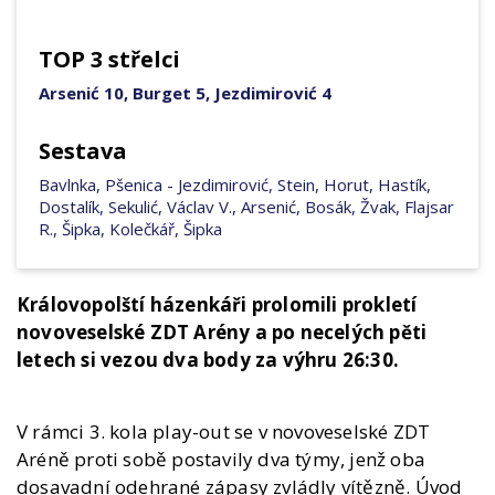
TOP 3 střelci
Arsenić 10, Burget 5, Jezdimirović 4
Sestava
Bavlnka, Pšenica - Jezdimirović, Stein, Horut, Hastík,
Dostalík, Sekulić, Václav V., Arsenić, Bosák, Žvak, Flajsar
R., Šipka, Kolečkář, Šipka
Královopolští házenkáři prolomili prokletí
novoveselské ZDT Arény a po necelých pěti
letech si vezou dva body za výhru 26:30.
V rámci 3. kola play-out se v novoveselské ZDT
Aréně proti sobě postavily dva týmy, jenž oba
dosavadní odehrané zápasy zvládly vítězně. Úvod