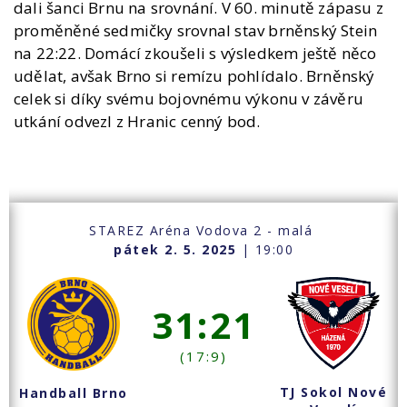
dali šanci Brnu na srovnání. V 60. minutě zápasu z
proměněné sedmičky srovnal stav brněnský Stein
na 22:22. Domácí zkoušeli s výsledkem ještě něco
udělat, avšak Brno si remízu pohlídalo. Brněnský
celek si díky svému bojovnému výkonu v závěru
utkání odvezl z Hranic cenný bod.
STAREZ Aréna Vodova 2 - malá
pátek 2. 5. 2025
| 19:00
31:21
(17:9)
TJ Sokol Nové
Handball Brno