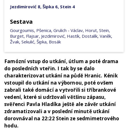
Jezdimirović 8, Šipka 6, Stein 4
Sestava
Gourgoumis, Pšenica, Grulich - Václav, Horut, Stein,
Burget, Flajsar, Jezdimirović, Hastík, Dostalík, Vaněk,
Žvak, Sekulić, Šipka, Bosák
Famózní vstup do utkání, útlum a poté drama
do posledních vteřin. I tak by se dalo
charakterizovat utkání na půdě Hranic. Kénik
vstoupil do utkání na výbornou, poté ovšem
zabrali také domácí a vytvořili si tříbrankové
vedení, které si udržovali většinu zápasu,
svěřenci Pavla Hladíka ještě ale závěr utkání
zdramatizovali a v poslední minutě utkání
dorovnával na 22:22 Stein ze sedmimetrového
hodu.