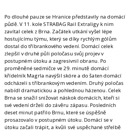
Po dlouhé pauze se Hranice představily na domácí
půdě. V 11. kole STRABAG Rail Extraligy k nim
zavítal celek z Brna. Začátek utkání vyšel lépe
hostujícímu týmu, který se díky rychlým gólům
dostal do tříbrankového vedení. Domácí celek
zlepšil v druhé půli poločasu svůj projev v
postupném útoku a zagresivnil obranu. Po
proměněné sedmičce ve 29. minutě domácí
křídelník Magrla navýšil skóre a do šaten domácí
odcházeli s tříbrankovým vedením. Druhý poločas
nabídl dramatickou a pohlednou házenou. Celek
Brna se snažil snižovat náskok domácích, kteří si
své vedení drželi do závěru zápasu. Posledních
deset minut patřilo Brnu, které se úspěšně
prosazovalo v postupném útoku. Domácí se v
útoku začali trápit, a kvůli své uspěchané střelbě