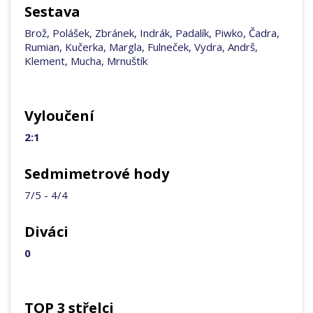
Sestava
Brož, Polášek, Zbránek, Indrák, Padalík, Piwko, Čadra,
Rumian, Kučerka, Margla, Fulneček, Vydra, Andrš,
Klement, Mucha, Mrnuštík
Vyloučení
2:1
Sedmimetrové hody
7/5 - 4/4
Diváci
0
TOP 3 střelci