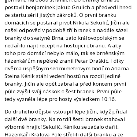
postavil benjamínek Jakub Grulich a předvedl hned
ze startu sérii jistých zákroků. O první branku
domácích se postaral pivot Nikola Sekulić, Jičín ale
našel odpověď v podobě tří branek a nadále sázel
branky do svatyně Brna, zato královopolským se
nedařilo najít recept na hostující obranu. A aby
toho pro domácí nebylo málo, tak se brněnským
házenkářům nepěkně zranil Petar Draškić. I díky
dvěma úspěšným sedmimetrovým hodům Adama
Steina Kénik stáhl vedení hostů na rozdíl jediné
branky. Jičín ale opět zabral a před koncem první
půle zvýšil svůj náskok o šest branek. První půle
tedy vyzněla lépe pro hosty výsledkem 10:16.
Do druhého dějství vstoupil lépe Jičín, když přidal
další dvě branky. Na rozdíl šesti branek stahoval
výborně hrající Sekulić
. Kéniku se začalo dařit.
Házenkáři Králova Pole střelili další branku a ze