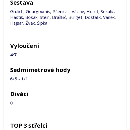
Sestava
Grulich, Gourgoumis, Pšenica - Václav, Horut, Sekulić,
Hastík, Bosák, Stein, Draškić, Burget, Dostalík, Vaněk,
Flajsar, Žvak, Šipka
Vyloučení
4:7
Sedmimetrové hody
6/5 - 1/1
Diváci
0
TOP 3 střelci