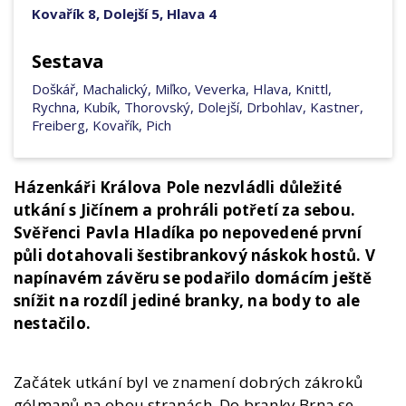
Kovařík 8, Dolejší 5, Hlava 4
Sestava
Doškář, Machalický, Miľko, Veverka, Hlava, Knittl,
Rychna, Kubík, Thorovský, Dolejší, Drbohlav, Kastner,
Freiberg, Kovařík, Pich
Házenkáři Králova Pole nezvládli důležité
utkání s Jičínem a prohráli potřetí za sebou.
Svěřenci Pavla Hladíka po nepovedené první
půli dotahovali šestibrankový náskok hostů. V
napínavém závěru se podařilo domácím ještě
snížit na rozdíl jediné branky, na body to ale
nestačilo.
Začátek utkání byl ve znamení dobrých zákroků
gólmanů na obou stranách. Do branky Brna se