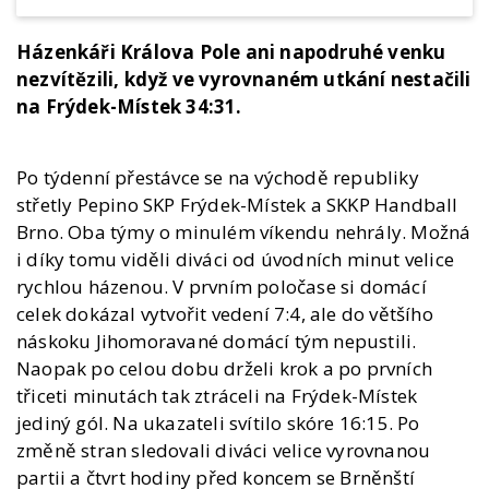
Házenkáři Králova Pole ani napodruhé venku
nezvítězili, když ve vyrovnaném utkání nestačili
na Frýdek-Místek 34:31.
Po týdenní přestávce se na východě republiky
střetly Pepino SKP Frýdek-Místek a SKKP Handball
Brno. Oba týmy o minulém víkendu nehrály. Možná
i díky tomu viděli diváci od úvodních minut velice
rychlou házenou. V prvním poločase si domácí
celek dokázal vytvořit vedení 7:4, ale do většího
náskoku Jihomoravané domácí tým nepustili.
Naopak po celou dobu drželi krok a po prvních
třiceti minutách tak ztráceli na Frýdek-Místek
jediný gól. Na ukazateli svítilo skóre 16:15. Po
změně stran sledovali diváci velice vyrovnanou
partii a čtvrt hodiny před koncem se Brněnští