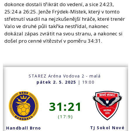
dokonce dostali třikrát do vedení, a sice 24:23,
25:24 a 26:25. Jenže Frýdek-Místek, který v tomto
střetnutí vsadil na nejzkušenější hráče, které trenér
Valo ve druhé půli takřka nestřídal, nakonec
dokázal zápas zvrátit na svou stranu, a nakonec si
došel pro cenné vítězství v poměru 34:31.
STAREZ Aréna Vodova 2 - malá
pátek 2. 5. 2025
| 19:00
31:21
(17:9)
TJ Sokol Nové
Handball Brno