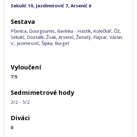
Sekulić 10, Jezdimirović 7, Arsenić 6
Sestava
Pšenica, Gourgoumis, Bavlnka - Hastík, Kolečkář, Číž,
Sekulić, Dostalík, Žvak, Arsenić, Ženatý, Flajsar, Václav
V., Jezimirović, Šipka, Burget
Vyloučení
7:5
Sedmimetrové hody
2/2 - 5/2
Diváci
0