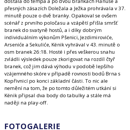
dostala do tempa a po dvou brankách Hanuse a
přesných zásazích Doležala a Ježka prohrávala v 37.
minutě pouze o dvě branky. Opakoval se ovšem
scénář z prvního poločasu a vzápětí přišla smršť
branek do svatyně hostů, a i díky dobrým
individuálním výkonům Pšenici, Jezdimiroviće,
Arseniće a Sekuliće, Kénik vyhrával v 43. minutě o
osm branek 26:18. Hosté i přes veškerou snahu
zvládli výsledek pouze zkorigovat na rozdíl čtyř
branek, což jim dává výhodu v podobě lepšího
vzájemného skóre v případě rovnosti bodů Brna s
Kopřivnicí po konci základní části. To nic ale
nemění na tom, že po tomto důležitém utkání si
Kénik připsal dva body do tabulky a stále má
naději na play-off.
FOTOGALERIE