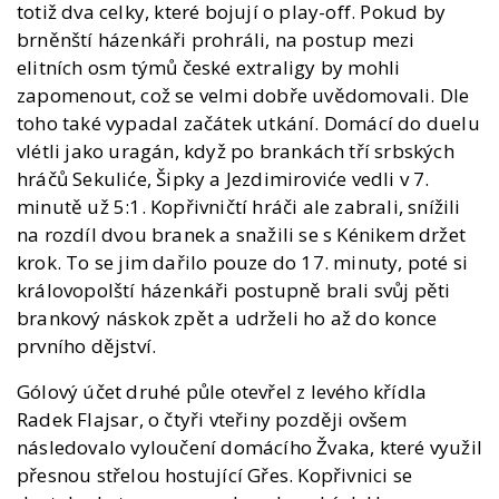
totiž dva celky, které bojují o play-off. Pokud by
brněnští házenkáři prohráli, na postup mezi
elitních osm týmů české extraligy by mohli
zapomenout, což se velmi dobře uvědomovali. Dle
toho také vypadal začátek utkání. Domácí do duelu
vlétli jako uragán, když po brankách tří srbských
hráčů Sekuliće, Šipky a Jezdimiroviće vedli v 7.
minutě už 5:1. Kopřivničtí hráči ale zabrali, snížili
na rozdíl dvou branek a snažili se s Kénikem držet
krok. To se jim dařilo pouze do 17. minuty, poté si
královopolští házenkáři postupně brali svůj pěti
brankový náskok zpět a udrželi ho až do konce
prvního dějství.
Gólový účet druhé půle otevřel z levého křídla
Radek Flajsar, o čtyři vteřiny později ovšem
následovalo vyloučení domácího Žvaka, které využil
přesnou střelou hostující Gřes. Kopřivnici se