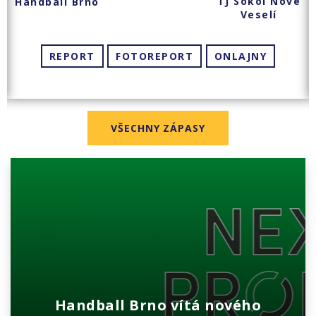
TJ Sokol Nové
Handball Brno
Veselí
REPORT
FOTOREPORT
ONLAJNY
VŠECHNY ZÁPASY
Handball Brno vítá nového