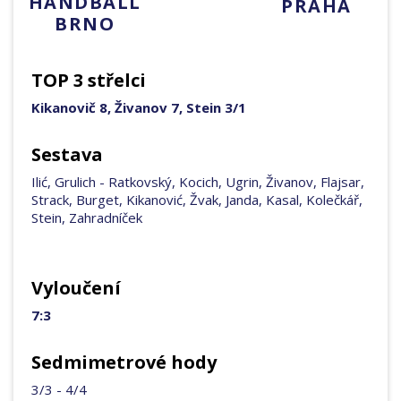
HANDBALL
PRAHA
BRNO
TOP 3 střelci
Kikanovič 8, Živanov 7, Stein 3/1
Sestava
Ilić, Grulich - Ratkovský, Kocich, Ugrin, Živanov, Flajsar,
Strack, Burget, Kikanović, Žvak, Janda, Kasal, Kolečkář,
Stein, Zahradníček
Vyloučení
7:3
Sedmimetrové hody
3/3 - 4/4