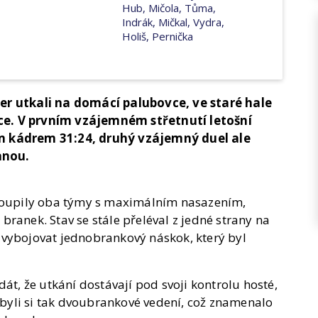
Hub, Mičola, Tůma,
Indrák, Mičkal, Vydra,
Holiš, Pernička
er utkali na domácí palubovce, ve staré hale
e. V prvním vzájemném střetnutí letošní
m kádrem 31:24, druhý vzájemný duel ale
anou.
stoupily oba týmy s maximálním nasazením,
ranek. Stav se stále přeléval z jedné strany na
 vybojovat jednobrankový náskok, který byl
át, že utkání dostávají pod svoji kontrolu hosté,
dobyli si tak dvoubrankové vedení, což znamenalo