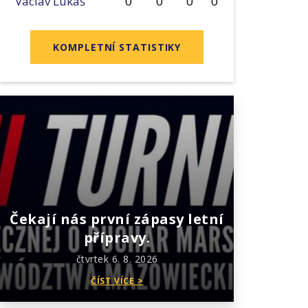
Václav Lukáš
0
0
0
0
KOMPLETNÍ STATISTIKY
Čekají nás první zápasy letní
přípravy.
čtvrtek 6. 8. 2026
ČÍST VÍCE >