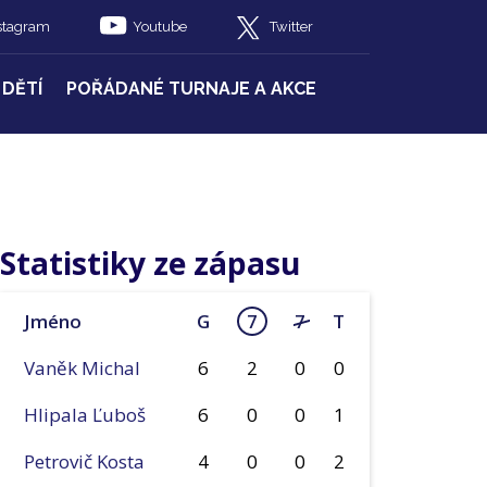
stagram
Youtube
Twitter
 DĚTÍ
POŘÁDANÉ TURNAJE A AKCE
Statistiky ze zápasu
Jméno
G
7
7
T
Vaněk Michal
6
2
0
0
Hlipala Ľuboš
6
0
0
1
Petrovič Kosta
4
0
0
2