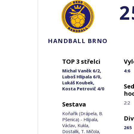
2
HANDBALL BRNO
TOP 3 střelci
Vyl
Michal Vaněk 6/2,
4:6
Luboš Hlípala 6/0,
Lukáš Koubek,
Se
Kosta Petrovič 4/0
ho
2:2
Sestava
Koňařík (Drápela, B.
Div
Pšenica) - Hlípala,
Václav, Kukla,
265
Dostalík, T. Mičola,