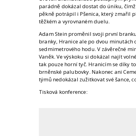
parádně dokázal dostat do úniku, čímž
pěkně potrápil i Pšenica, který zmařil p
těžkém a vyrovnaném duelu.
Adam Stein proměnil svoji první branku
branky, Hranice ale po dvou minutách 
sedmimetrového hodu. V závěrečné minu
Vaněk. Ve výskoku si dokázal najít voln
tak pouze horní tyč. Hranicím se díky t
brněnské palubovky. Nakonec ani Cemen
týmů nedokázal zužitkovat své šance, 
Tisková konference: