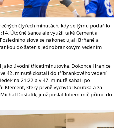
rečných čtyřech minutách, kdy se týmu podařilo
5:14. Útočné šance ale využil také Cement a
Posledního slova se nakonec ujali Brňané a
. brankou do šaten s jednobrankovým vedením
jako úvodní třicetiminutovka. Dokonce Hranice
se ve 42. minutě dostali do tříbrankového vedení
ledek na 21:22 a v 47. minutě sahali po
il Klement, který prvně vychytal Koubka a za
 Michal Dostalík, jenž poslal lobem míč přímo do