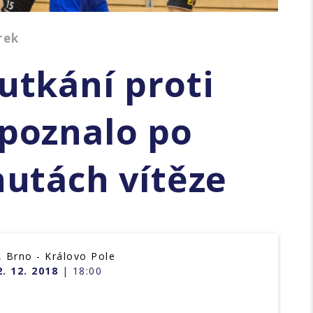
rek
utkání proti
poznalo po
nutách vítěze
 Brno - Královo Pole
. 12. 2018
| 18:00