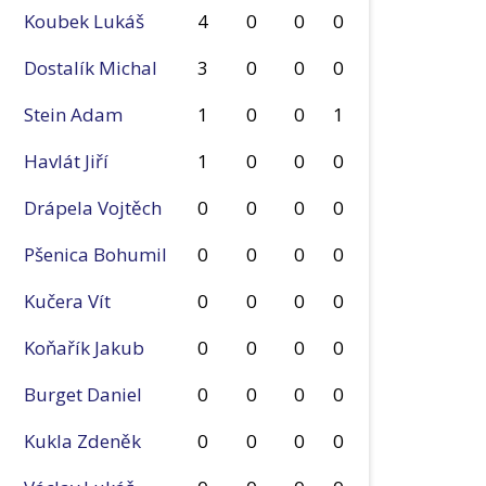
Koubek Lukáš
4
0
0
0
Dostalík Michal
3
0
0
0
Stein Adam
1
0
0
1
Havlát Jiří
1
0
0
0
Drápela Vojtěch
0
0
0
0
Pšenica Bohumil
0
0
0
0
Kučera Vít
0
0
0
0
Koňařík Jakub
0
0
0
0
Burget Daniel
0
0
0
0
Kukla Zdeněk
0
0
0
0