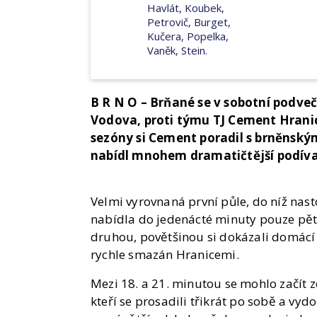
Havlát, Koubek,
Petrovič, Burget,
Kučera, Popelka,
Vaněk, Stein.
B R N O – Brňané se v sobotní podveč
Vodova, proti týmu TJ Cement Hranic
sezóny si Cement poradil s brněnský
nabídl mnohem dramatičtější podív
Velmi vyrovnaná první půle, do níž na
nabídla do jedenácté minuty pouze pět b
druhou, povětšinou si dokázali domácí
rychle smazán Hranicemi.
Mezi 18. a 21. minutou se mohlo začít zd
kteří se prosadili třikrát po sobě a vy