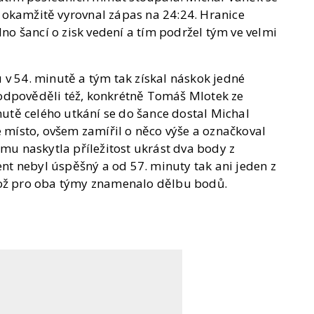
 okamžitě vyrovnal zápas na 24:24. Hranice
lno šancí o zisk vedení a tím podržel tým ve velmi
 v 54. minutě a tým tak získal náskok jedné
odpověděli též, konkrétně Tomáš Mlotek ze
tě celého utkání se do šance dostal Michal
é místo, ovšem zamířil o něco výše a označkoval
omu naskytla příležitost ukrást dva body z
t nebyl úspěšný a od 57. minuty tak ani jeden z
což pro oba týmy znamenalo dělbu bodů.