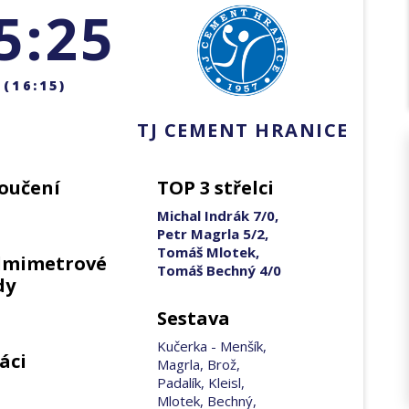
5:25
(16:15)
TJ CEMENT HRANICE
oučení
TOP 3 střelci
Michal Indrák 7/0,
Petr Magrla 5/2,
Tomáš Mlotek,
dmimetrové
Tomáš Bechný 4/0
dy
Sestava
Kučerka - Menšík,
áci
Magrla, Brož,
Padalík, Kleisl,
Mlotek, Bechný,