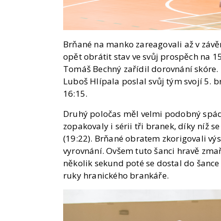
Brňané na manko zareagovali až v závě
opět obrátit stav ve svůj prospěch na 1
Tomáš Bechný zařídil dorovnání skóre. 
Luboš Hlípala poslal svůj tým svojí 5
16:15.
Druhý poločas měl velmi podobný spád 
zopakovaly i sérii tři branek, díky níž 
(19:22). Brňané obratem zkorigovali výs
vyrovnání. Ovšem tuto šanci hravě zmař
několik sekund poté se dostal do šance
ruky hranického brankáře.