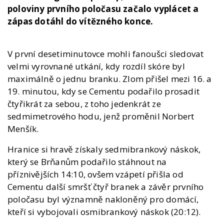
poloviny prvního poločasu začalo vyplácet a
zápas dotáhl do vítězného konce.
V první desetiminutovce mohli fanoušci sledovat
velmi vyrovnané utkání, kdy rozdíl skóre byl
maximálně o jednu branku. Zlom přišel mezi 16. a
19. minutou, kdy se Cementu podařilo prosadit
čtyřikrát za sebou, z toho jedenkrát ze
sedmimetrového hodu, jenž proměnil Norbert
Menšík.
Hranice si hravě získaly sedmibrankový náskok,
který se Brňanům podařilo stáhnout na
příznivějších 14:10, ovšem vzápetí přišla od
Cementu další smršť čtyř branek a závěr prvního
poločasu byl významně nakloněný pro domácí,
kteří si vybojovali osmibrankový náskok (20:12).