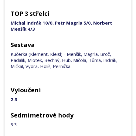
TOP 3 střelci
Michal Indrák 10/0, Petr Magrla 5/0, Norbert
Menšík 4/3
Sestava
Kučerka (Klement, Kleisl) - Menšík, Magrla, Brož,
Padalík, Mlotek, Bechný, Hub, Mičola, Tůma, Indrák,
Mičkal, Vydra, Holiš, Pernička
Vyloučení
2:3
Sedmimetrové hody
3:3