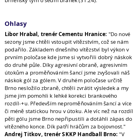
brněnský tým o sedm branek (31:24).
Ohlasy
Libor Hrabal, trenér Cementu Hranice:
"Do nové
sezony jsme chtěli vstoupit vítězstvím, což se nám
podařilo. Základem dnešního vítězství byl výkon v
prvním poločase kde jsme si vytvořili dobrý náskok
do druhé půle. Díky agresivní obraně, agresivním
útokům a proměňováním šancí jsme zvyšovali náš
náskok gól za gólem. V druhém poločase určitě
Brno nesložilo zbraně, chtěli zvrátit výsledek a my
jsme jim pomohli k lehké korekci brankového
rozdíl-+u. Především neproměňováním šancí a více
či méně statickou hrou v útoku. Ale víc než na rozdíl
pěti gólu jsme Brno nepřipustili a dotáhli zápas do
vítězného konce. Dík patří hráčům za bojovnost."
Andrej Titkov, trenér SKKP Handball Brno:
"V