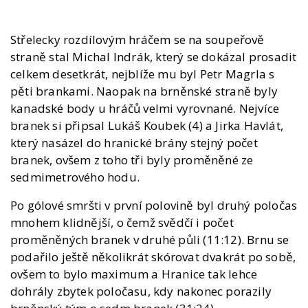
Střelecky rozdílovým hráčem se na soupeřově
straně stal Michal Indrák, který se dokázal prosadit
celkem desetkrát, nejblíže mu byl Petr Magrla s
pěti brankami. Naopak na brněnské straně byly
kanadské body u hráčů velmi vyrovnané. Nejvíce
branek si připsal Lukáš Koubek (4) a Jirka Havlát,
který nasázel do hranické brány stejný počet
branek, ovšem z toho tři byly proměněné ze
sedmimetrového hodu.
Po gólové smršti v první polovině byl druhý poločas
mnohem klidnější, o čemž svědčí i počet
proměněných branek v druhé půli (11:12). Brnu se
podařilo ještě několikrát skórovat dvakrát po sobě,
ovšem to bylo maximum a Hranice tak lehce
dohrály zbytek poločasu, kdy nakonec porazily