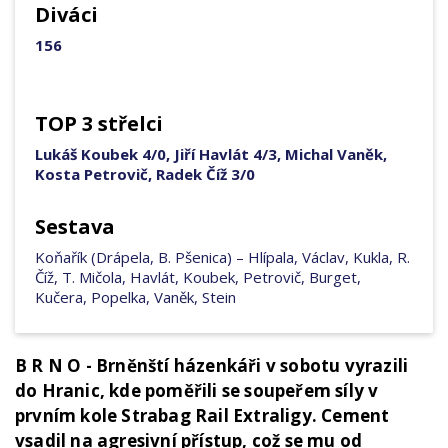
Diváci
156
TOP 3 střelci
Lukáš Koubek 4/0, Jiří Havlát 4/3, Michal Vaněk,
Kosta Petrovič, Radek Číž 3/0
Sestava
Koňařík (Drápela, B. Pšenica) – Hlípala, Václav, Kukla, R.
Číž, T. Mičola, Havlát, Koubek, Petrovič, Burget,
Kučera, Popelka, Vaněk, Stein
B R N O - Brněnští házenkáři v sobotu vyrazili
do Hranic, kde poměřili se soupeřem síly v
prvním kole Strabag Rail Extraligy. Cement
vsadil na agresivní přístup, což se mu od